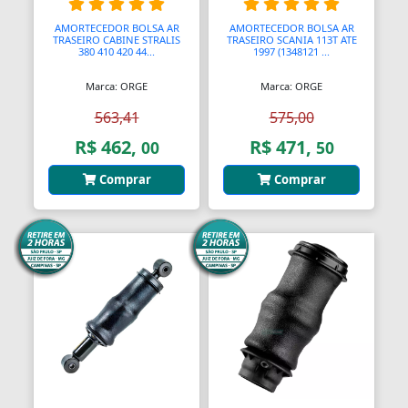
Assento Sanitário
AMORTECEDOR BOLSA AR
AMORTECEDOR BOLSA AR
Assentos de Banheiras
TRASEIRO CABINE STRALIS
TRASEIRO SCANIA 113T ATE
380 410 420 44...
1997 (1348121 ...
Automodelismo
Marca: ORGE
Marca: ORGE
Automáticas
563,41
575,00
R$ 462,
R$ 471,
00
50
Automóveis
Comprar
Comprar
Aventais
Aviões
Bagageiros Gradeados
Balancins
Balancins
Balanças
Balanças