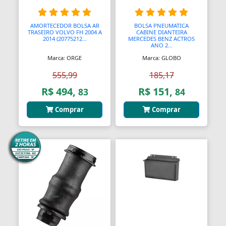
Balanças Comerciais
AMORTECEDOR BOLSA AR
BOLSA PNEUMATICA
TRASEIRO VOLVO FH 2004 A
CABINE DIANTEIRA
Balanços
2014 (20775212...
MERCEDES BENZ ACTROS
ANO 2...
Marca: ORGE
Marca: GLOBO
Balcões
555,99
185,17
Bancos
R$ 494,
R$ 151,
83
84
Bancos
Comprar
Comprar
Bancos de Jardim
Bandejas
Banjo
Barra De Torção
Barra Estabilizadora
Barra Haste Reação