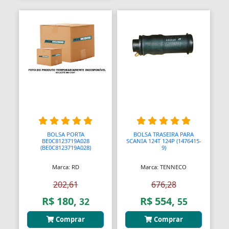
Bombas Injetoras
Bombas Submersas
Bombas de Ar Manuais
Bombas de Vácuo
Bonecos e Figuras de Ação
Bongos
BOLSA PORTA
BOLSA TRASEIRA PARA
Borboletas
BE0C8123719A028
SCANIA 124T 124P (1476415-
(BE0C8123719A028)
9)
Botijões de Gás
Marca: RD
Marca: TENNECO
Botão Teto Solar
202,61
676,28
R$ 180,
R$ 554,
32
55
Botão Vidro Elétrico
Comprar
Comprar
Botãos de Espejos Laterais