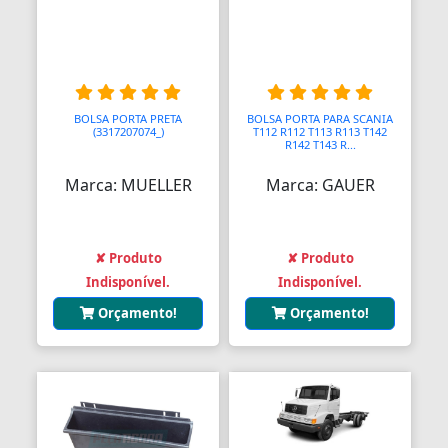
Bendix de Partida
Bicicletários
Bicos Unidades Injetoras
BOLSA PORTA PRETA
BOLSA PORTA PARA SCANIA
(3317207074_)
T112 R112 T113 R113 T142
Bicos de Mamadeira
R142 T143 R...
Bicos de Pato
Marca: MUELLER
Marca: GAUER
Bielas
✘ Produto
✘ Produto
Bielas
Indisponível.
Indisponível.
Bieletas
Orçamento!
Orçamento!
Bigornas
Biscoitinhos de Bebês
Bloco Completo