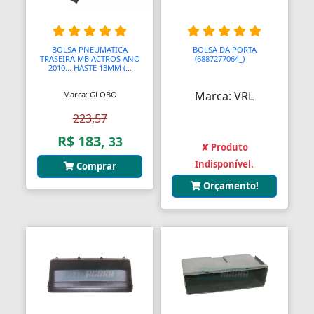
Barras
Barras Antipânico
BOLSA PNEUMATICA
BOLSA DA PORTA
TRASEIRA MB ACTROS ANO
(6887277064_)
AA
2010... HASTE 13MM (...
Barras Axiais
Marca: VRL
Marca: GLOBO
Barras LED
223,57
Barras Roscadas
R$ 183,
33
✘ Produto
Barras de Ling
Indisponível.
Comprar
Orçamento!
Bases
Bases Faciais
Bases para Cadeiras
Batedeiras
Batedores