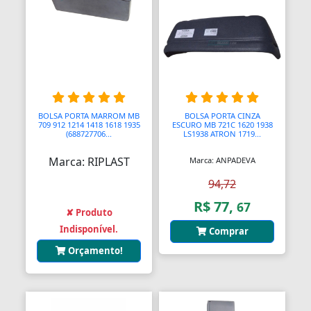
Blocos de Concreto
Blocos Ópticos
Blocágens
Bobina Compressor
BOLSA PORTA MARROM MB
BOLSA PORTA CINZA
Bobinadeiras
709 912 1214 1418 1618 1935
ESCURO MB 721C 1620 1938
(688727706...
LS1938 ATRON 1719...
Bobinas
Marca: RIPLAST
Marca: ANPADEVA
Bobinas De Ignição
94,72
Bobinas Impulsoras
R$ 77,
67
✘ Produto
Indisponível.
Bobinas de Ignição
Comprar
Orçamento!
Bobinas para Máquinas
Bocais