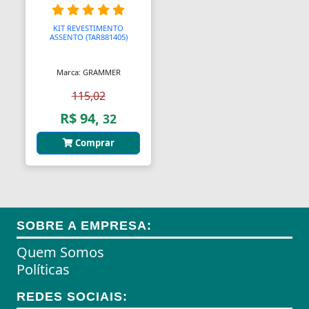
Almofadas
KIT REVESTIMENTO
ASSENTO (TAR881405)
Almofadas
Marca: GRAMMER
Almofadas Térmicas
115,02
Almofadas para Carimbos
R$ 94,
32
Alças
Comprar
Alças
Alças para Banheiro
Amperímetros
SOBRE A EMPRESA:
Amplificadores
Quem Somos
Políticas
Andadores
REDES SOCIAIS:
Aneis para Microblading