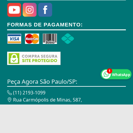
Anel Segmento
Anel de Vedação O-Ring
FORMAS DE PAGAMENTO:
Anilhas
Anilhas de Marcação
Antenas
Antenas
1
WhatsApp
Antenas de TV
Peça Agora São Paulo/SP:
Anéis
(11) 2193-1099
Rua Carmópolis de Minas, 587,
Anéis
Vila Maria - São Paulo/SP - 02116-010
CNPJ: 18.947.338/0002-00
Anéis
Peça Agora Campinas/SP:
Anéis Adaptadores