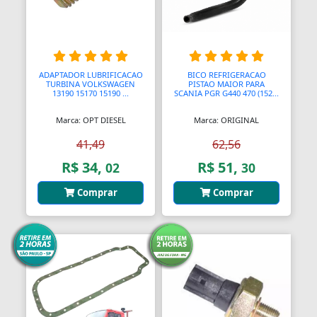
Bombas Injetoras
Bombas Submersas
ADAPTADOR LUBRIFICACAO
BICO REFRIGERACAO
Bombas de Ar Manuais
TURBINA VOLKSWAGEN
PISTAO MAIOR PARA
13190 15170 15190 ...
SCANIA PGR G440 470 (152...
Bombas de Vácuo
Marca: OPT DIESEL
Marca: ORIGINAL
Bonecos e Figuras de Ação
41,49
62,56
R$ 34,
R$ 51,
02
30
Bongos
Comprar
Comprar
Borboletas
Botijões de Gás
Botão Teto Solar
Botão Vidro Elétrico
Botãos de Espejos Laterais