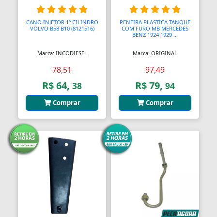
Bendix de Partida
CANO INJETOR 1º CILINDRO
PENEIRA PLASTICA TANQUE
VOLVO B58 B10 (8121516)
COM FURO MB MERCEDES
Bicicletários
BENZ 1924 1929 ...
Bicos Unidades Injetoras
Marca: INCODIESEL
Marca: ORIGINAL
Bicos de Mamadeira
78,51
97,49
R$ 64,
R$ 79,
38
94
Bicos de Pato
Comprar
Comprar
Bielas
Bielas
Bieletas
Bigornas
Biscoitinhos de Bebês
Bloco Completo