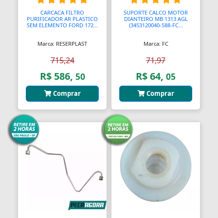
CARCACA FILTRO
SUPORTE CALCO MOTOR
Barras
PURIFICADOR AR PLASTICO
DIANTEIRO MB 1313 AGL
SEM ELEMENTO FORD 172...
(3453120040-588-FC...
Barras Antipânico
Marca: RESERPLAST
Marca: FC
Barras Axiais
715,24
71,97
Barras LED
R$ 586,
R$ 64,
50
05
Barras Roscadas
Comprar
Comprar
Barras de Ling
Bases
Bases Faciais
Bases para Cadeiras
Batedeiras
Batedores