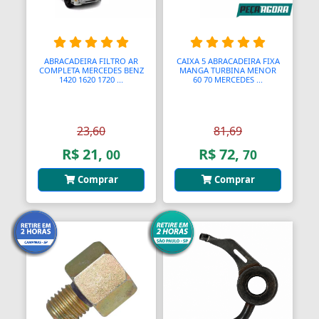
Bolas para Engates
Bolas para Rolamentos
Bolhas
ABRACADEIRA FILTRO AR
CAIXA 5 ABRACADEIRA FIXA
COMPLETA MERCEDES BENZ
MANGA TURBINA MENOR
1420 1620 1720 ...
60 70 MERCEDES ...
Bolsas
Bolsas de Viagem
23,60
81,69
Bolsas para Ferramentas
R$ 21,
R$ 72,
00
70
Bomba Depressor
Comprar
Comprar
Bomba de Óleo
Bomba para Garrafão
Bombas
Bombas
Bombas Hidráulicas