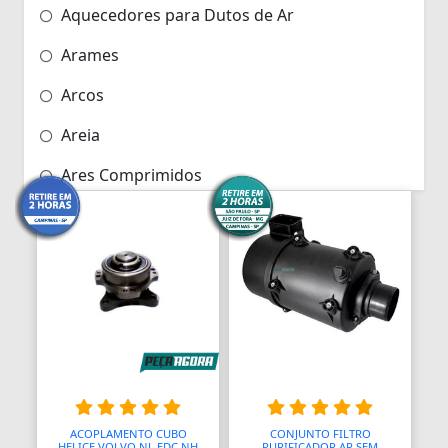
Aquecedores para Dutos de Ar
Arames
Arcos
Areia
Ares Comprimidos
Armas de Propulsão
Armações
Aros
Aros
Arrastes
Arruelas
ACOPLAMENTO CUBO
CONJUNTO FILTRO
HELICE VOLVO NL EDC NH
PURIFICADOR AR SEM