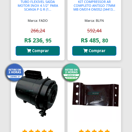
TUBO FLEXIVEL SAIDA
KIT COMPRESSOR AR
MOTOR INOX 4.1/2'' PARA
COMPLETO ANTIGO 77MM
SCANIA P G R (1...
MB OM314 OM352 (34413...
Balanças Comerciais
Marca: FADO
Marca: BLFN
Balanços
266,24
592,44
Balcões
R$ 236,
R$ 485,
95
80
Bancos
Comprar
Comprar
Bancos
Bancos de Jardim
Bandejas
Banjo
Barra De Torção
Barra Estabilizadora
Barra Haste Reação