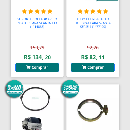
Blocos de Concreto
Blocos Ópticos
SUPORTE COLETOR FREIO
TUBO LUBRIFICACAO
MOTOR PARA SCANIA 113
TURBINA PARA SCANIA
Blocágens
(1114868)
SERIE 4 (1477190)
Bobina Compressor
150,79
92,26
Bobinadeiras
R$ 134,
R$ 82,
20
11
Bobinas
Comprar
Comprar
Bobinas De Ignição
Bobinas Impulsoras
Bobinas de Ignição
Bobinas para Máquinas
Bocais