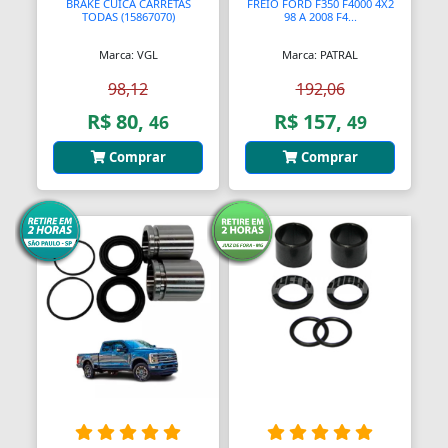
BRAKE CUICA CARRETAS
FREIO FORD F350 F4000 4X2
TODAS (15867070)
98 A 2008 F4...
Marca: VGL
Marca: PATRAL
98,12
192,06
R$ 80,
R$ 157,
46
49
Comprar
Comprar