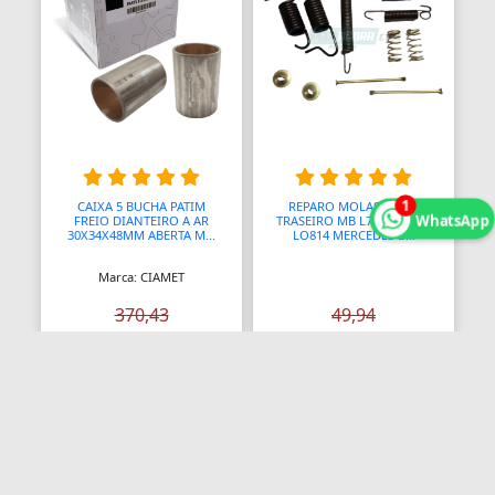
1
CAIXA 5 BUCHA PATIM
REPARO MOLAS FREIO
WhatsApp
FREIO DIANTEIRO A AR
TRASEIRO MB L709 710 914
30X34X48MM ABERTA M...
LO814 MERCEDES B...
Marca: CIAMET
370,43
49,94
R$ 303,
R$ 40,
75
95
Comprar
Comprar