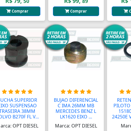
R$ 79,
R$ 99,
R$ 
50
89
Comprar
Comprar
C
BUCHA SUPERIOR
BUJAO DIFERENCIAL
RETEN
EIXO SUSPENSAO
C IMA 26MM MB
PILOTO
TRASEIRA 38MM
MERCEDES BENZ L
15180
OLVO B270F FL V...
LK1620 EIXO ...
24250E 
arca: OPT DIESEL
Marca: OPT DIESEL
Marc