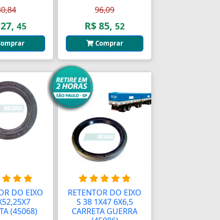
30,84
96,09
 27,
R$ 85,
45
52
omprar
Comprar
OR DO EIXO
RETENTOR DO EIXO
X52,25X7
S 38 1X47 6X6,5
A (45068)
CARRETA GUERRA