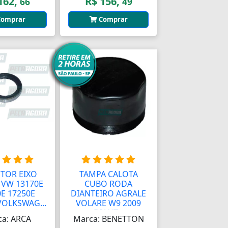
162,
R$ 156,
66
49
omprar
Comprar
TOR EIXO
TAMPA CALOTA
 VW 13170E
CUBO RODA
E 17250E
DIANTEIRO AGRALE
VOLKSWAG...
VOLARE W9 2009
DIANT...
a: ARCA
Marca: BENETTON