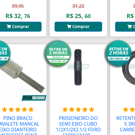
39,95
31,22
R$ 32,
R$ 25,
R$
76
60
Comprar
Comprar
C
PINO BRACO
PRISIONEIRO DO
RETENT
AVALETE MANCAL
SEMI EIXO CUBO
S 38
EIXO DIANTEIRO
1/2X1/2X2.1/2 FORD
CARRET