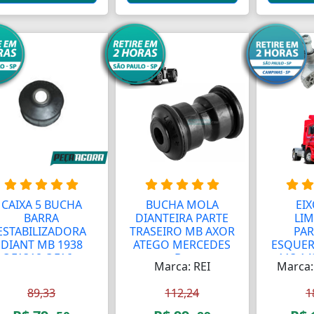
CAIXA 5 BUCHA
BUCHA MOLA
EIX
BARRA
DIANTEIRA PARTE
LI
ESTABILIZADORA
TRASEIRO MB AXOR
PAR
DIANT MB 1938
ATEGO MERCEDES
ESQUER
OF1318 OF16...
B...
113 143
Marca: REI
Marca
89,33
112,24
1