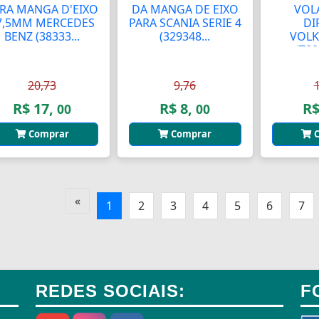
RA MANGA D'EIXO
DA MANGA DE EIXO
VOL
7,5MM MERCEDES
PARA SCANIA SERIE 4
DI
BENZ (38333...
(329348...
VOL
(T0
20,73
9,76
R$ 17,
R$ 8,
R$
00
00
Comprar
Comprar
C
«
1
2
3
4
5
6
7
REDES SOCIAIS:
F