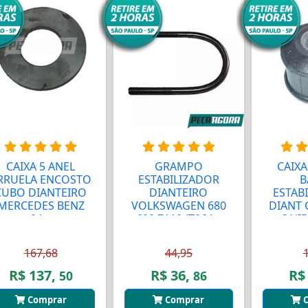
CAIXA 5 ANEL
GRAMPO
CAIXA
RRUELA ENCOSTO
ESTABILIZADOR
B
CUBO DIANTEIRO
DIANTEIRO
ESTAB
MERCEDES BENZ
VOLKSWAGEN 680
DIANT
04...
690 7110 (T064...
ONIB
167,68
44,95
R$ 137,
R$ 36,
R$
50
86
Comprar
Comprar
C