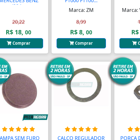
MERCEDES BENZ
F1000 F1100...
(384...
Marca: ZM
Marca:
20,22
8,99
R$ 18,
R$ 8,
R$
00
00
Comprar
Comprar
C
TAMPA SEM FURO
CALCO REGULADOR
PORCA 