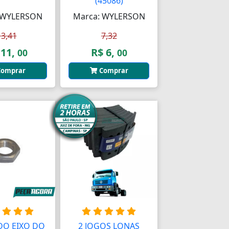
(45086)
 WYLERSON
Marca: WYLERSON
13,41
7,32
 11,
R$ 6,
00
00
omprar
Comprar
DO EIXO DO
2 JOGOS LONAS