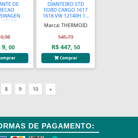
ANTE DE
DIANTEIRO STD
RECAO
FORD CARGO 1617
KSWAGEN
1618 VW 12140H 1...
0415993)
Marca: THERMOID
10,98
545,73
 9,
R$ 447,
00
50
omprar
Comprar
8
9
10
»
ORMAS DE PAGAMENTO: