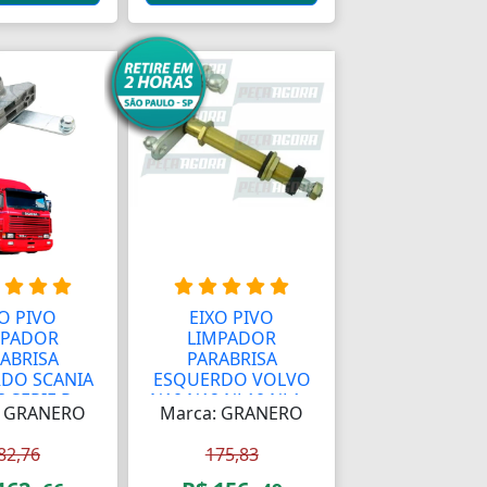
O PIVO
EIXO PIVO
MPADOR
LIMPADOR
ABRISA
PARABRISA
DO SCANIA
ESQUERDO VOLVO
 SERIE R...
N10 N12 NL10 NL1...
: GRANERO
Marca: GRANERO
82,76
175,83