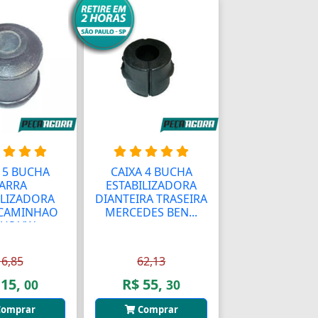
 5 BUCHA
CAIXA 4 BUCHA
ARRA
ESTABILIZADORA
ILIZADORA
DIANTEIRA TRASEIRA
 CAMINHAO
MERCEDES BEN...
US VW ...
16,85
62,13
 15,
R$ 55,
00
30
omprar
Comprar