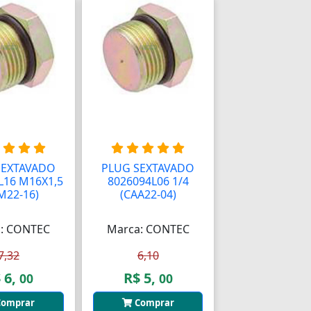
SEXTAVADO
PLUG SEXTAVADO
L16 M16X1,5
8026094L06 1/4
M22-16)
(CAA22-04)
: CONTEC
Marca: CONTEC
7,32
6,10
 6,
R$ 5,
00
00
omprar
Comprar