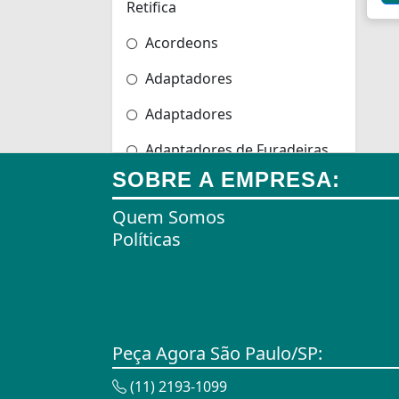
Retifica
Acordeons
Adaptadores
Adaptadores
Adaptadores de Furadeiras
SOBRE A EMPRESA:
Adaptadores de Scanners
Quem Somos
Adaptadores de Tomadas
Políticas
Adaptadores e Gateways
Agulhas
Agulhas de Bordar
Peça Agora São Paulo/SP:
Airbag
(11) 2193-1099