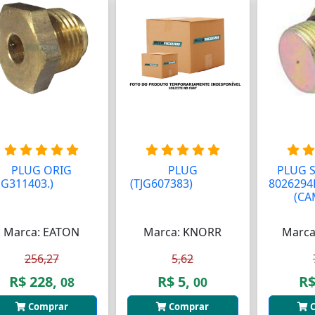
PLUG ORIG
PLUG
PLUG 
JG311403.)
AAAAAA
(TJG607383)
AAAAAA
8026294
AA
AAAAAAAA
(CA
Marca: EATON
Marca: KNORR
Marca
256,27
5,62
R$ 228,
R$ 5,
R$
08
00
Comprar
Comprar
C