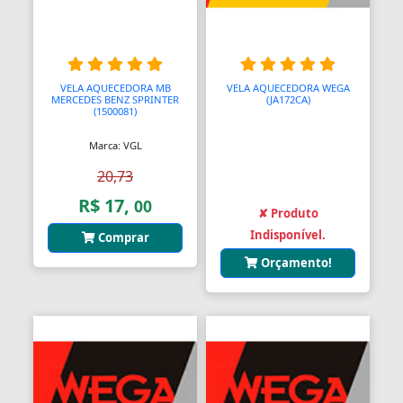
Turbocompressores para automotores
Vareta nível óleo
VELA AQUECEDORA MB
VELA AQUECEDORA WEGA
Vela Aquecedora
MERCEDES BENZ SPRINTER
(JA172CA)
(1500081)
Velas de Ignição
Marca: VGL
Virabrequim
20,73
R$ 17,
00
Válvula Termostática
✘ Produto
Indisponível.
Comprar
Válvula de Retenção e de Alívio
Orçamento!
Válvulas
Válvulas Solenoide
Válvulas de Motor
Válvulas e Comando de Válvulas