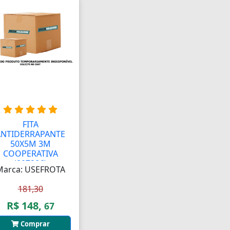
FITA
ANTIDERRAPANTE
50X5M 3M
COOPERATIVA
(007206)
Marca: USEFROTA
181,30
R$ 148,
67
Comprar