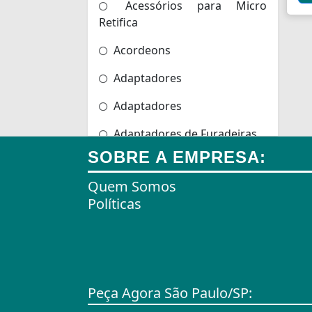
Acessórios para Micro
Retifica
Acordeons
Adaptadores
Adaptadores
Adaptadores de Furadeiras
SOBRE A EMPRESA:
Adaptadores de Scanners
Quem Somos
Adaptadores de Tomadas
Políticas
Adaptadores e Gateways
Agulhas
Agulhas de Bordar
Peça Agora São Paulo/SP:
Airbag