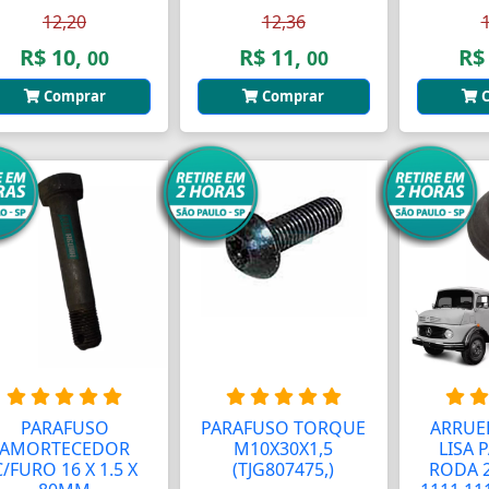
12,20
12,36
R$ 10,
R$ 11,
R$
00
00
Comprar
Comprar
C
PARAFUSO
PARAFUSO TORQUE
ARRUE
AMORTECEDOR
M10X30X1,5
LISA 
C/FURO 16 X 1.5 X
(TJG807475,)
RODA 