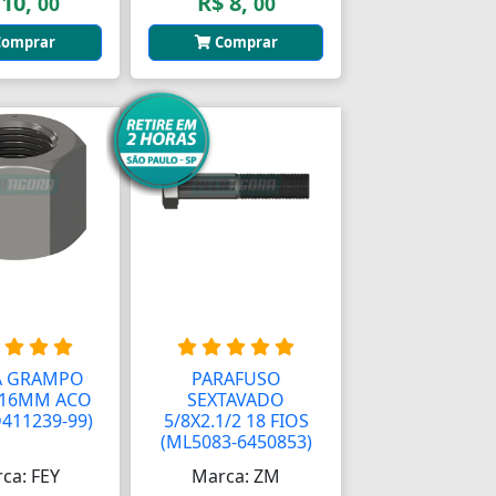
 10,
R$ 8,
00
00
omprar
Comprar
A GRAMPO
PARAFUSO
 16MM ACO
SEXTAVADO
D411239-99)
5/8X2.1/2 18 FIOS
(ML5083-6450853)
ca: FEY
Marca: ZM