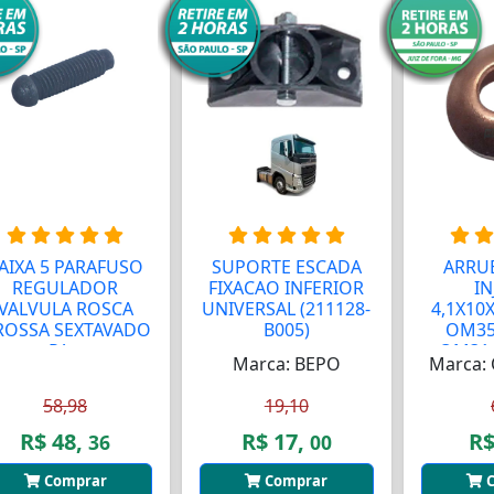
AIXA 5 PARAFUSO
SUPORTE ESCADA
ARRU
REGULADOR
FIXACAO INFERIOR
IN
VALVULA ROSCA
UNIVERSAL (211128-
4,1X10
ROSSA SEXTAVADO
B005)
OM35
PA...
OM314
Marca: BEPO
Marca: 
58,98
19,10
R$ 48,
R$ 17,
R$
36
00
Comprar
Comprar
C