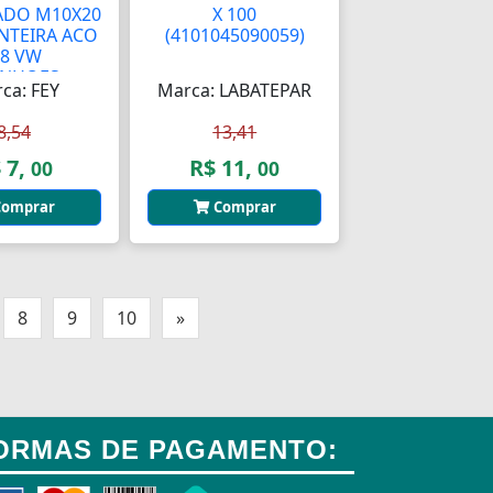
ADO M10X20
X 100
NTEIRA ACO
(4101045090059)
.8 VW
NHOES...
ca: FEY
Marca: LABATEPAR
8,54
13,41
 7,
R$ 11,
00
00
omprar
Comprar
8
9
10
»
ORMAS DE PAGAMENTO: