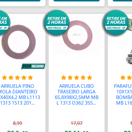
ARRUELA PINO
ARRUELA CUBO
PARAFU
MOLA DIANTEIRO
TRASEIRO LARGA
10X1X1
X40X4,2 MB L1113
65,8X98X2,5MM MB
BOMBA
1313 1513 201...
L 1313 O362 355...
MB L16
8,99
17,07