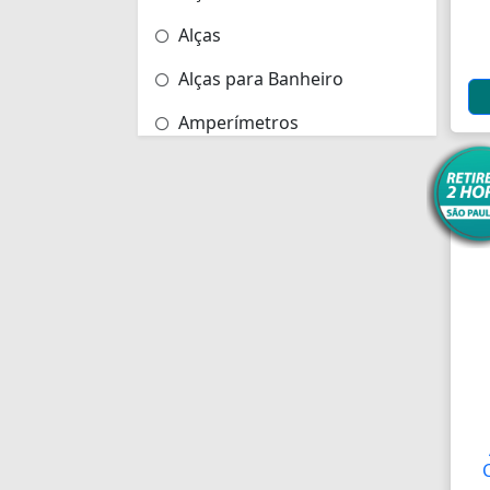
Alças
Alças para Banheiro
Amperímetros
Amplificadores
Andadores
Aneis para Microblading
Anel Segmento
Anel de Vedação O-Ring
Anilhas
Anilhas de Marcação
Antenas