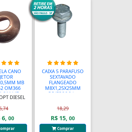
ELA CANO
CAIXA 5 PARAFUSO
JETOR
SEXTAVADO
X0,5MM MB
FLANGEADO
2 OM366
M8X1,25X25MM
 OM447...
DIVERSOS (...
OPT DIESEL
6,74
18,29
 6,
R$ 15,
00
00
omprar
Comprar