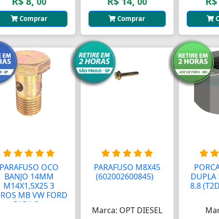
R$ 8,
R$ 14,
R$
00
00
Comprar
Comprar
C
PARAFUSO OCO
PARAFUSO M8X45
PORC
BANJO 14MM
(602002600845)
A
DUPLA
M14X1,5X25 3
8.8 (T2
UROS MB VW FORD
PARA S...
Marca: OPT DIESEL
Mar