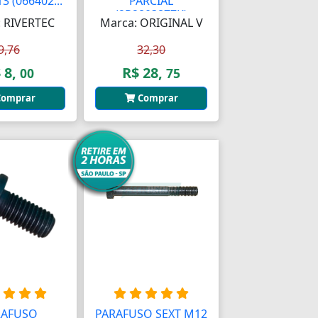
3 (066402...
PARCIAL
(2R2803877K)
 RIVERTEC
Marca: ORIGINAL V
9,76
32,30
 8,
R$ 28,
00
75
omprar
Comprar
RAFUSO
PARAFUSO SEXT M12