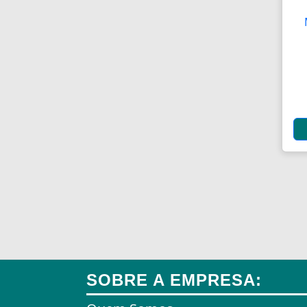
Aplicadores de Brincos
Apoio de Cabeças
Apoios de Braço
Apoios para Pés
Apontadores
Aquecedores
Aquecedores
Aquecedores para Dutos de
Ar
Arames
Arcos
SOBRE A EMPRESA:
Areia