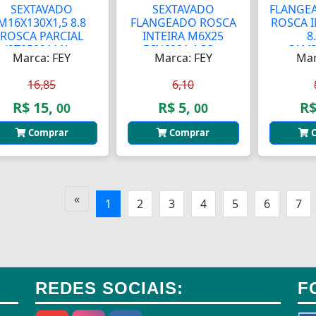
SEXTAVADO
SEXTAVADO
FLANGE
M16X130X1,5 8.8
FLANGEADO ROSCA
ROSCA I
ROSCA PARCIAL
INTEIRA M6X25
8
(2T0599111L...
DIN6921 ACO...
CAMI
Marca: FEY
Marca: FEY
Mar
16,85
6,10
R$ 15,
R$ 5,
R$
00
00
Comprar
Comprar
C
«
1
2
3
4
5
6
7
REDES SOCIAIS:
F