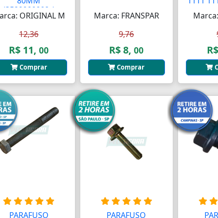
80MM
1111 111
(3529900002_)
arca: ORIGINAL M
Marca: FRANSPAR
Marca:
12,36
9,76
R$ 11,
R$ 8,
R$
00
00
Comprar
Comprar
C
PARAFUSO
PARAFUSO
PA