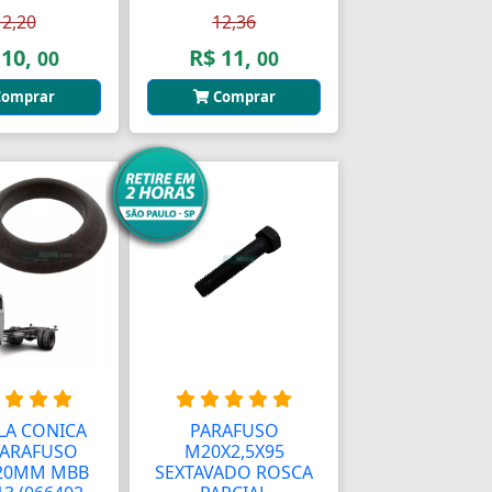
12,20
12,36
 10,
R$ 11,
00
00
omprar
Comprar
LA CONICA
PARAFUSO
PARAFUSO
M20X2,5X95
20MM MBB
SEXTAVADO ROSCA