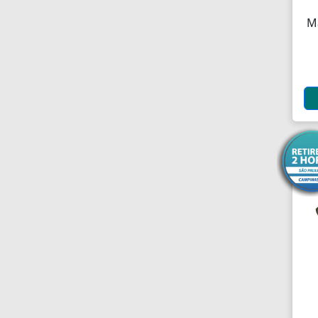
Antenas
M
Antenas de TV
Anéis
Anéis
Anéis
Anéis Adaptadores
Anéis de Retenção
Aparelhos Autónomos
Aparelhos de Choque
Aparelhos de Osmoses
Reversa