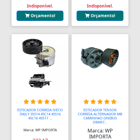
Indisponível.
Indisponível.
Bombas Injetoras
Orçamento!
Orçamento!
Bombas Submersas
Bombas de Ar Manuais
Bombas de Vácuo
Bonecos e Figuras de Ação
Bongos
Borboletas
Botijões de Gás
ESTICADOR CORREIA IVECO
ESTICADOR TENSOR
Botão Teto Solar
DAILY 35S14 45C14 45S16
CORREIA ALTERNADOR MB
45C16 45S17 ...
CAMINHAO ONIBUS
OM457...
Botão Vidro Elétrico
Marca: WP
Marca: WP IMPORTA
IMPORTA
Botãos de Espejos Laterais