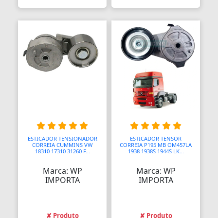
Bolas para Engates
Bolas para Rolamentos
Bolhas
Bolsas
Bolsas de Viagem
Bolsas para Ferramentas
Bomba Depressor
Bomba de Óleo
ESTICADOR TENSIONADOR
ESTICADOR TENSOR
CORREIA CUMMINS VW
CORREIA P195 MB OM457LA
18310 17310 31260 F...
1938 1938S 1944S LK...
Bomba para Garrafão
Marca: WP
Marca: WP
Bombas
IMPORTA
IMPORTA
Bombas
✘ Produto
✘ Produto
Bombas Hidráulicas