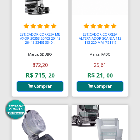
Assento Sanitário
Assentos de Banheiras
Automodelismo
ESTICADOR CORREIA MB
ESTICADOR CORREIA
AXOR 2035S 2040S 2044S
ALTERNADOR SCANIA 112
Automáticas
2644S 3340I 3340...
113 220 MM (F2111)
Automóveis
Marca: SDUBO
Marca: FADO
Aventais
872,20
25,61
R$ 715,
R$ 21,
20
00
Aviões
Comprar
Comprar
Bagageiros Gradeados
Balancins
Balancins
Balanças
Balanças