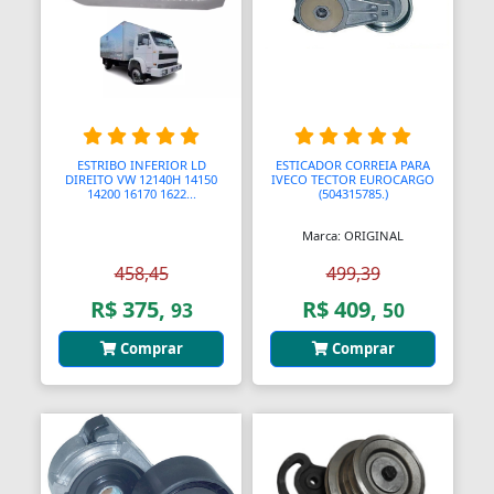
Barras
Barras Antipânico
Barras Axiais
Barras LED
ESTRIBO INFERIOR LD
ESTICADOR CORREIA PARA
DIREITO VW 12140H 14150
IVECO TECTOR EUROCARGO
14200 16170 1622...
(504315785.)
Barras Roscadas
Marca: ORIGINAL
Barras de Ling
458,45
499,39
Bases
R$ 375,
R$ 409,
93
50
Bases Faciais
Comprar
Comprar
Bases para Cadeiras
Batedeiras
Batedores