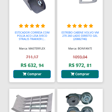
Balanças Comerciais
Balanços
Balcões
ESTICADOR CORREIA COM
ESTRIBO CABINE VOLVO VM
POLIA ACO LISA IVECO
270 260 LADO DIREITO GEL
Bancos
STRALIS TRAKKER (...
(20882746)
Marca: MASTERFLEX
Marca: BONFANTI
Bancos
711,17
1093,04
Bancos de Jardim
R$ 632,
R$ 972,
94
81
Bandejas
Comprar
Comprar
Banjo
Barra De Torção
Barra Estabilizadora
Barra Haste Reação