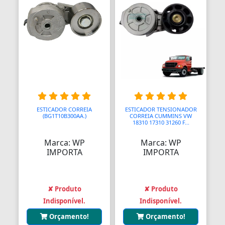
Blocos de Concreto
Blocos Ópticos
Blocágens
Bobina Compressor
Bobinadeiras
Bobinas
ESTICADOR CORREIA
ESTICADOR TENSIONADOR
(BG1T10B300AA.)
CORREIA CUMMINS VW
18310 17310 31260 F...
Bobinas De Ignição
Marca: WP
Marca: WP
Bobinas Impulsoras
IMPORTA
IMPORTA
Bobinas de Ignição
Bobinas para Máquinas
✘ Produto
✘ Produto
Indisponível.
Indisponível.
Bocais
Orçamento!
Orçamento!