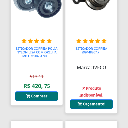
Bendix de Partida
Bicicletários
Bicos Unidades Injetoras
Bicos de Mamadeira
ESTICADOR CORREIA POLIA
ESTICADOR CORREIA
Bicos de Pato
NYLON LISA COM ORELHA
(99448867.)
A
MB OM904LA 906...
Bielas
Marca: IVECO
Bielas
513,11
R$ 420,
75
Bieletas
✘ Produto
Indisponível.
Comprar
Bigornas
Orçamento!
Biscoitinhos de Bebês
Bloco Completo