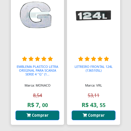
Almofadas
Almofadas
Almofadas Térmicas
Almofadas para Carimbos
Alças
EMBLEMA PLASTICO LETRA
LETREIRO FRONTAL 124L
Alças
ORIGINAL PARA SCANIA
(1365105L)
SERIE 4 ''G'' (1...
Alças para Banheiro
Marca: MONACO
Marca: VRL
Amperímetros
8,54
53,11
R$ 7,
R$ 43,
00
55
Amplificadores
Comprar
Comprar
Andadores
Aneis para Microblading