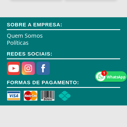
Anéis de Retenção
Aparelhos Autónomos
SOBRE A EMPRESA:
Aparelhos de Choque
Quem Somos
Aparelhos de Osmoses Reversa
Políticas
Aplicadores de Brincos
REDES SOCIAIS:
Apoio de Cabeças
1
Apoios de Braço
WhatsApp
FORMAS DE PAGAMENTO:
Apoios para Pés
Apontadores
Aquecedores
Aquecedores