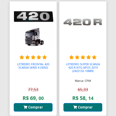
Anel Segmento
Anel de Vedação O-Ring
Anilhas
Anilhas de Marcação
Antenas
Antenas
LETREIRO FRONTAL 420
LETREIRO SUPER SCANIA
SCANIA SERIE 4 (3092)
420 R NTG APOS 2019
Antenas de TV
(2422132-10889)
Anéis
Marca: CPM
77,53
65,33
Anéis
R$ 69,
R$ 58,
00
14
Anéis
Comprar
Comprar
Anéis Adaptadores