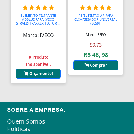
Almofadas
ELEMENTO FILTRANTE
REFIL FILTRO AR PARA
ADBLUE PARA IVECO
CLIMATIZADOR UNIVERSAL
Almofadas
STRALIS TRAKKER TECTOR ...
(B059T)
Marca: IVECO
Marca: BEPO
Almofadas Térmicas
59,73
Almofadas para Carimbos
R$ 48,
98
✘ Produto
Alças
Indisponível.
Comprar
Alças
Orçamento!
Alças para Banheiro
Amperímetros
Amplificadores
SOBRE A EMPRESA:
Andadores
Quem Somos
Políticas
Aneis para Microblading