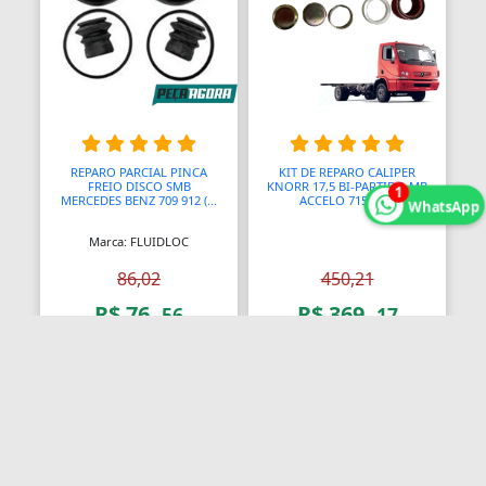
REPARO PARCIAL PINCA
KIT DE REPARO CALIPER
FREIO DISCO SMB
KNORR 17,5 BI-PARTIDO MB
1
MERCEDES BENZ 709 912 (...
ACCELO 715C 9...
WhatsApp
Marca: FLUIDLOC
86,02
450,21
R$ 76,
R$ 369,
56
17
Comprar
Comprar