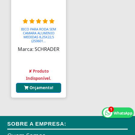
Aquecedores para Dutos de Ar
Arames
Arcos
BICO PARA RODA SEM
CAMARA ALUMINIO
MEDIDAS 8,25X22,5
Areia
(2S0601...
Marca: SCHRADER
Ares Comprimidos
Armas de Propulsão
✘ Produto
Armações
Indisponível.
Orçamento!
Aros
Aros
1
Arrastes
WhatsApp
SOBRE A EMPRESA:
Arruelas