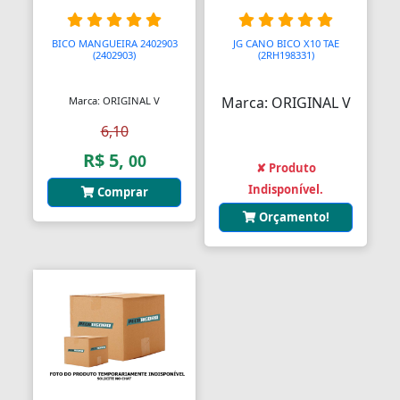
Anéis de Retenção
BICO MANGUEIRA 2402903
JG CANO BICO X10 TAE
Aparelhos Autónomos
(2402903)
(2RH198331)
Aparelhos de Choque
Marca: ORIGINAL V
Marca: ORIGINAL V
Aparelhos de Osmoses Reversa
6,10
R$ 5,
00
Aplicadores de Brincos
✘ Produto
Indisponível.
Comprar
Apoio de Cabeças
Orçamento!
Apoios de Braço
Apoios para Pés
Apontadores
Aquecedores
Aquecedores