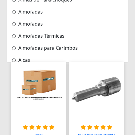
Almofadas
Almofadas
Almofadas Térmicas
Almofadas para Carimbos
Alças
Alças
Alças para Banheiro
Amperímetros
Amplificadores
Andadores
Aneis para Microblading