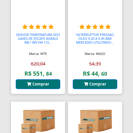
Blocos de Concreto
Blocos Ópticos
Blocágens
SENSOR TEMPERATURA DOS
INTERRUPTOR PRESSAO
GASES DE ESCAPE AGRALE
OLEO 0.20 A 0.45 BAR
Bobina Compressor
W8 / W9 VW 172...
MERCEDES UTILITARIO...
Bobinadeiras
Marca: MTE
Marca: MA2O
620,04
54,39
Bobinas
R$ 551,
R$ 44,
84
60
Bobinas De Ignição
Comprar
Comprar
Bobinas Impulsoras
Bobinas de Ignição
Bobinas para Máquinas
Bocais