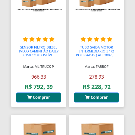
Bombas Injetoras
Bombas Submersas
Bombas de Ar Manuais
Bombas de Vácuo
SENSOR FILTRO DIESEL
TUBO SAIDA MOTOR
IVECO CAMINHÃO DAILY
INTERMEDIARIO 3 1/2
35150 COMBUSTÍVE...
POLEGADAS ( ATE 2007 ) ...
Bonecos e Figuras de Ação
Marca: ML TRUCK P
Marca: FABBOF
Bongos
966,33
278,93
Borboletas
R$ 792,
R$ 228,
39
72
Botijões de Gás
Comprar
Comprar
Botão Teto Solar
Botão Vidro Elétrico
Botãos de Espejos Laterais