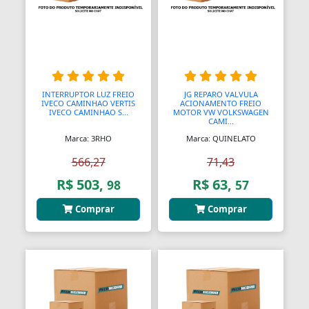
Bolas para Engates
Bolas para Rolamentos
Bolhas
Bolsas
INTERRUPTOR LUZ FREIO
JG REPARO VALVULA
IVECO CAMINHAO VERTIS
ACIONAMENTO FREIO
IVECO CAMINHAO S...
MOTOR VW VOLKSWAGEN
Bolsas de Viagem
CAMI...
Marca: 3RHO
Marca: QUINELATO
Bolsas para Ferramentas
566,27
71,43
Bomba Depressor
R$ 503,
R$ 63,
98
57
Bomba de Óleo
Comprar
Comprar
Bomba para Garrafão
Bombas
Bombas
Bombas Hidráulicas