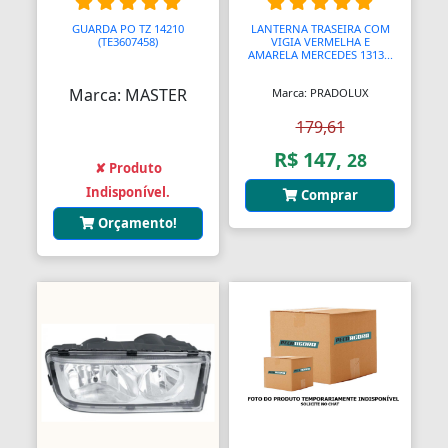
GUARDA PO TZ 14210
LANTERNA TRASEIRA COM
Balanças Comerciais
(TE3607458)
VIGIA VERMELHA E
AMARELA MERCEDES 1313...
Balanços
Marca: MASTER
Marca: PRADOLUX
Balcões
179,61
R$ 147,
28
Bancos
✘ Produto
Indisponível.
Comprar
Bancos
Orçamento!
Bancos de Jardim
Bandejas
Banjo
Barra De Torção
Barra Estabilizadora
Barra Haste Reação