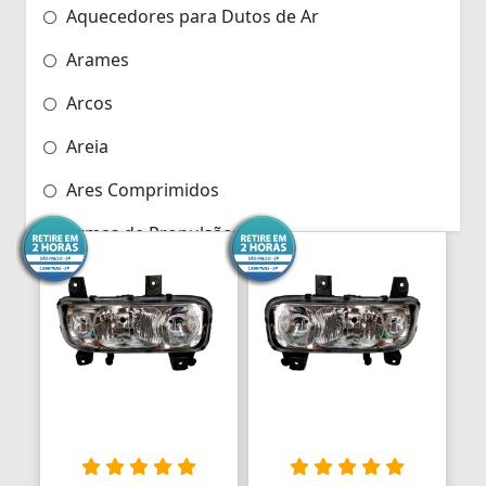
Aquecedores para Dutos de Ar
Arames
Arcos
Areia
Ares Comprimidos
Armas de Propulsão
Armações
Aros
Aros
Arrastes
Arruelas