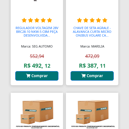
Bendix de Partida
Bicicletários
REGULADOR VOLTAGEM 28V
CHAVE DE SETA AGRALE -
Bicos Unidades Injetoras
BRC28-10 NKW-5 C8M PEÇA
ALAVANCA CURTA MICRO
DESENVOLVIDA...
ONIBUS VOLARE CA...
Bicos de Mamadeira
Marca: SEG AUTOMO
Marca: MARILIA
Bicos de Pato
552,94
472,09
Bielas
R$ 492,
R$ 387,
12
11
Bielas
Comprar
Comprar
Bieletas
Bigornas
Biscoitinhos de Bebês
Bloco Completo