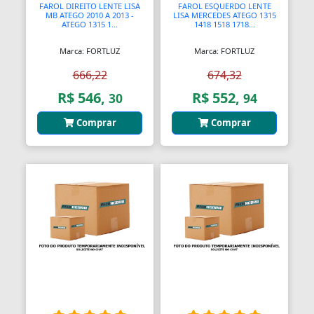
Assento Sanitário
FAROL DIREITO LENTE LISA
FAROL ESQUERDO LENTE
MB ATEGO 2010 A 2013 -
LISA MERCEDES ATEGO 1315
ATEGO 1315 1...
1418 1518 1718...
Assentos de Banheiras
Marca: FORTLUZ
Marca: FORTLUZ
Automodelismo
666,22
674,32
Automáticas
R$ 546,
R$ 552,
30
94
Automóveis
Comprar
Comprar
Aventais
Aviões
Bagageiros Gradeados
Balancins
Balancins
Balanças
Balanças