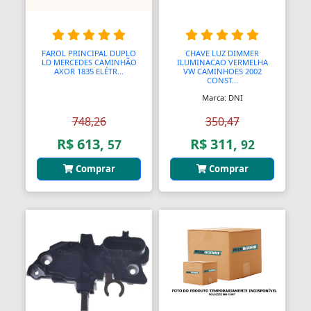
Barras
Barras Antipânico
FAROL PRINCIPAL DUPLO
CHAVE LUZ DIMMER
LD MERCEDES CAMINHÃO
ILUMINACAO VERMELHA
AXOR 1835 ELÉTR...
VW CAMINHOES 2002
Barras Axiais
CONST...
Marca: DNI
Barras LED
748,26
350,47
Barras Roscadas
R$ 613,
R$ 311,
57
92
Barras de Ling
Comprar
Comprar
Bases
Bases Faciais
Bases para Cadeiras
Batedeiras
Batedores