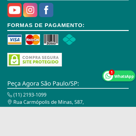
Anel Segmento
Anel de Vedação O-Ring
FORMAS DE PAGAMENTO:
Anilhas
Anilhas de Marcação
Antenas
Antenas
1
WhatsApp
Antenas de TV
Peça Agora São Paulo/SP:
Anéis
(11) 2193-1099
Rua Carmópolis de Minas, 587,
Anéis
Vila Maria - São Paulo/SP - 02116-010
CNPJ: 18.947.338/0002-00
Anéis
Peça Agora Campinas/SP:
Anéis Adaptadores