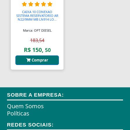
Almofadas
CAIXA 10 CONEXAO
SISTEMA RESERVATORIO AR
N22/9MM MB LN914 LO...
Almofadas
Marca: OPT DIESEL
Almofadas Térmicas
183,54
Almofadas para Carimbos
R$ 150,
50
Alças
Comprar
Alças
Alças para Banheiro
Amperímetros
SOBRE A EMPRESA:
Amplificadores
Quem Somos
Políticas
Andadores
REDES SOCIAIS:
Aneis para Microblading