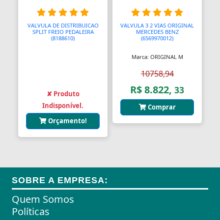
Almofadas
VALVULA DE DISTRIBUICAO
VALVULA 3 2 VIAS ORIGINAL
SPLIT FREIO PEDALEIRA
MERCEDES BENZ
Almofadas
(8188610)
(6569970012)
Marca: ORIGINAL M
Almofadas Térmicas
10758,94
Almofadas para Carimbos
R$ 8.822,
33
✘ Produto
Alças
Indisponível.
Comprar
Alças
Orçamento!
Alças para Banheiro
Amperímetros
Amplificadores
SOBRE A EMPRESA:
Andadores
Quem Somos
Políticas
Aneis para Microblading