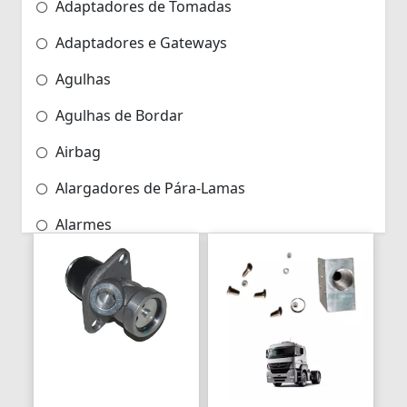
Adaptadores de Tomadas
Adaptadores e Gateways
Agulhas
Agulhas de Bordar
Airbag
Alargadores de Pára-Lamas
Alarmes
Alarmes para Motos
Algemas
Algemas Policiais
Alicate Hidráulico
Almas de Para-choques