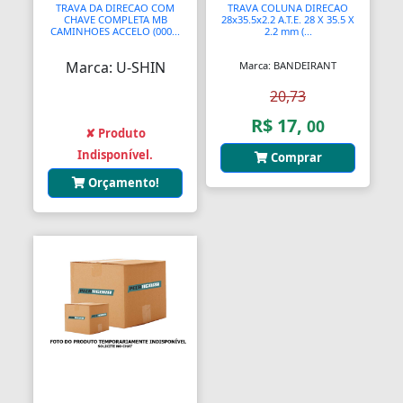
TRAVA DA DIRECAO COM
TRAVA COLUNA DIRECAO
Anéis de Retenção
CHAVE COMPLETA MB
28x35.5x2.2 A.T.E. 28 X 35.5 X
CAMINHOES ACCELO (000...
2.2 mm (...
Aparelhos Autónomos
Marca: U-SHIN
Marca: BANDEIRANT
Aparelhos de Choque
20,73
R$ 17,
00
Aparelhos de Osmoses Reversa
✘ Produto
Indisponível.
Comprar
Aplicadores de Brincos
Orçamento!
Apoio de Cabeças
Apoios de Braço
Apoios para Pés
Apontadores
Aquecedores
Aquecedores