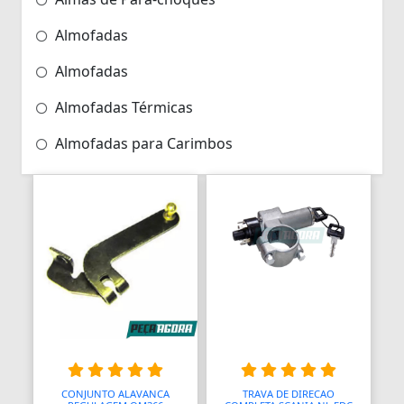
Almofadas
Almofadas
Almofadas Térmicas
Almofadas para Carimbos
Alças
Alças
Alças para Banheiro
Amperímetros
Amplificadores
Andadores
Aneis para Microblading
CONJUNTO ALAVANCA
TRAVA DE DIRECAO