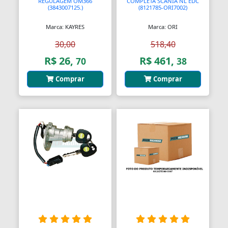
REGULAGEM OM366
COMPLETA SCANIA NL EDC
(3843007125.)
(8121785-ORI7002)
Anel Segmento
Marca: KAYRES
Marca: ORI
Anel de Vedação O-Ring
30,00
518,40
Anilhas
R$ 26,
R$ 461,
70
38
Anilhas de Marcação
Comprar
Comprar
Antenas
Antenas
Antenas de TV
Anéis
Anéis
Anéis
Anéis Adaptadores