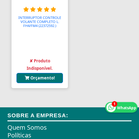
Aquecedores para Dutos de Ar
Arames
INTERRUPTOR CONTROLE
VOLANTE COMPLETO L.
FH4/FM4 (22372592.)
Arcos
Areia
Ares Comprimidos
✘ Produto
Armas de Propulsão
Indisponível.
Orçamento!
Armações
Aros
Aros
1
WhatsApp
SOBRE A EMPRESA:
Arrastes
Quem Somos
Arruelas
Políticas