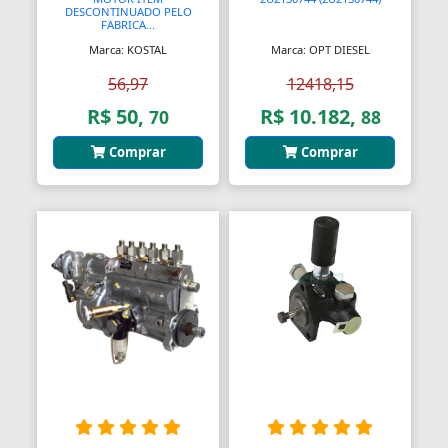
Aquecedores para Dutos de Ar
DESCONTINUADO PELO
FABRICA...
Marca: KOSTAL
Marca: OPT DIESEL
Arames
56,97
12418,15
Arcos
R$ 50,
R$ 10.182,
70
88
Areia
Comprar
Comprar
Ares Comprimidos
Armas de Propulsão
Armações
Aros
Aros
Arrastes
Arruelas