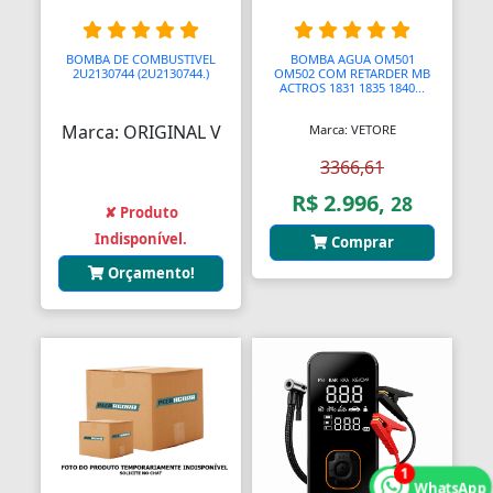
Balanças Comerciais
BOMBA DE COMBUSTIVEL
BOMBA AGUA OM501
2U2130744 (2U2130744.)
OM502 COM RETARDER MB
Balanços
ACTROS 1831 1835 1840...
Balcões
Marca: ORIGINAL V
Marca: VETORE
3366,61
Bancos
R$ 2.996,
28
✘ Produto
Bancos
Indisponível.
Comprar
Bancos de Jardim
Orçamento!
Bandejas
Banjo
Barra De Torção
Barra Estabilizadora
1
Barra Haste Reação
WhatsApp