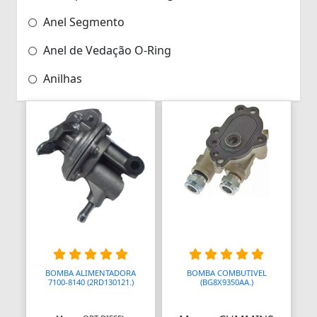
Anel Segmento
Anel de Vedação O-Ring
Anilhas
Anilhas de Marcação
Antenas
Antenas
Antenas de TV
Anéis
Anéis
BOMBA ALIMENTADORA
BOMBA COMBUTIVEL
Anéis
7100-8140 (2RD130121.)
(BG8X9350AA.)
Anéis Adaptadores