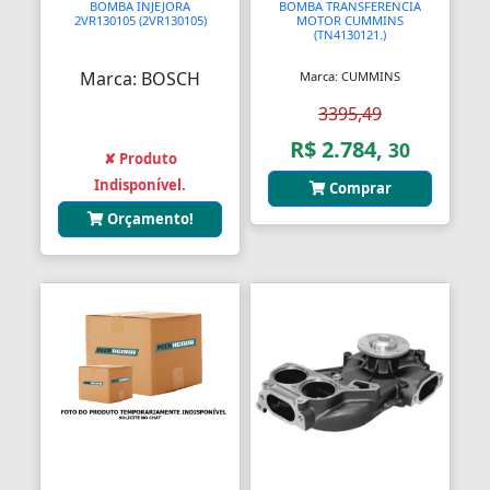
Assento Sanitário
BOMBA INJEJORA
BOMBA TRANSFERENCIA
2VR130105 (2VR130105)
MOTOR CUMMINS
(TN4130121.)
Assentos de Banheiras
Marca: BOSCH
Marca: CUMMINS
Automodelismo
3395,49
Automáticas
R$ 2.784,
30
✘ Produto
Automóveis
Indisponível.
Comprar
Orçamento!
Aventais
Aviões
Bagageiros Gradeados
Balancins
Balancins
Balanças
Balanças