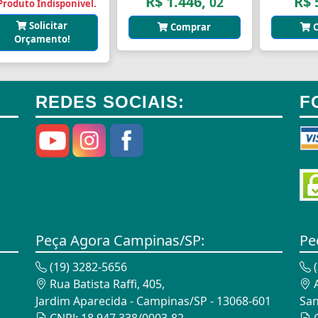
R$ 1.446,
R$ 
02
Produto Indisponível.
Solicitar
Comprar
C
Orçamento!
REDES SOCIAIS:
F
Peça Agora Campinas/SP:
Pe
(19) 3282-5656
(
Rua Batista Raffi, 405,
A
Jardim Aparecida - Campinas/SP - 13068-601
San