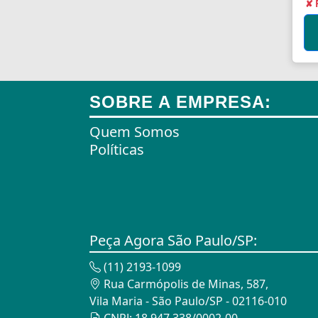
✘ 
Alargadores de Pára-Lamas
Alarmes
Alarmes para Motos
SOBRE A EMPRESA:
Algemas
Quem Somos
Algemas Policiais
Políticas
Alicate Hidráulico
Almas de Para-choques
Almofadas
Peça Agora São Paulo/SP:
Almofadas
(11) 2193-1099
Almofadas Térmicas
Rua Carmópolis de Minas, 587,
Vila Maria - São Paulo/SP - 02116-010
Almofadas para Carimbos