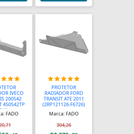
OTETOR
PROTETOR
DOR IVECO
RADIADOR FORD
IS 200S42
TRANSIT ATE 2011
T 450S42TP
(2RP121126-F6726)
50S...
a: FADO
Marca: FADO
20,71
304,26