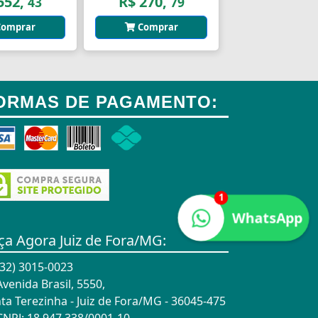
552,
R$ 270,
43
79
omprar
Comprar
ORMAS DE PAGAMENTO:
1
WhatsApp
ça Agora Juiz de Fora/MG:
32) 3015-0023
venida Brasil, 5550,
ta Terezinha - Juiz de Fora/MG - 36045-475