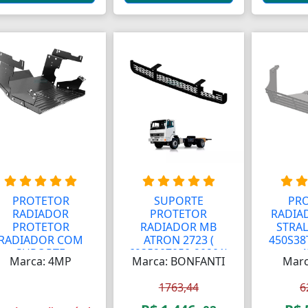
PROTETOR
SUPORTE
PR
RADIADOR
PROTETOR
RADIA
PROTETOR
RADIADOR MB
STRAL
RADIADOR COM
ATRON 2723 (
450S38
SUPORTE
6935207050-20201)
4
Marca: 4MP
Marca: BONFANTI
Marc
ROLONGADOR ...
1763,44
6