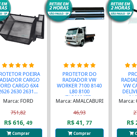
ROTETOR POEIRA
PROTETOR DO
PR
ADIADOR CARGO
RADIADOR VW
RADIA
FORD CARGO 6X4
WORKER 7100 8140
VW C
2626 2630 2631...
L80 8100
DELIV
(TAP803677...
8160
Marca: FORD
Marca: AMALCABURI
Marca: 
751,82
46,93
2
R$ 616,
R$ 41,
R$ 
49
77
Comprar
Comprar
C