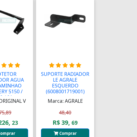
OTETOR
SUPORTE RADIADOR
DOR AGUA
LE AGRALE
AMINHAO
ESQUERDO
ERY 5150 /
(6008001719001)
 / 91...
ORIGINAL V
Marca: AGRALE
75,89
48,40
226,
R$ 39,
23
69
omprar
Comprar