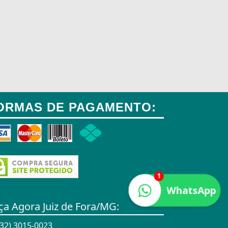
ORMAS DE PAGAMENTO:
1
WhatsApp
ça Agora Juiz de Fora/MG:
32) 3015-0023