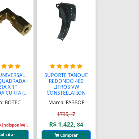
UNIVERSAL
SUPORTE TANQUE
' QUADRADA
REDONDO 480
TA X 1''
LITROS VW
 CURTA (...
CONSTELLATION
18310 / 1...
a: BOTEC
Marca: FABBOF
1735,17
R$ 1.422,
84
 Indisponível.
Solicitar
Comprar