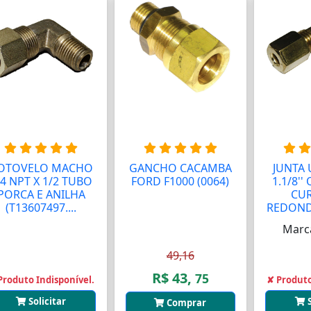
OTOVELO MACHO
GANCHO CACAMBA
JUNTA 
/4 NPT X 1/2 TUBO
FORD F1000 (0064)
1.1/8'
PORCA E ANILHA
CUR
(T13607497....
REDONDA
Marc
49,16
R$ 43,
75
Produto Indisponível.
✘ Produto
Solicitar
Comprar