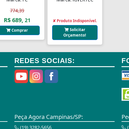
774,39
R$ 689,
21
✘ Produto Indisponível.
Solicitar
Comprar
Orçamento!
REDES SOCIAIS:
F
Peça Agora Campinas/SP:
Pe
(19) 3282-5656
(