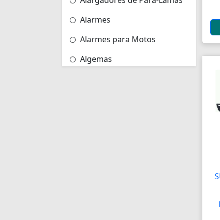
Alargadores de Pára-Lamas
Alarmes
Alarmes para Motos
Algemas
Algemas Policiais
Alicate Hidráulico
Almas de Para-choques
Almofadas
Almofadas
S
Almofadas Térmicas
Almofadas para Carimbos
Alças