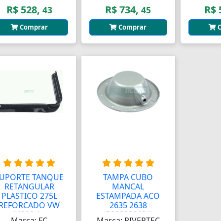
R$ 528,
R$ 734,
R$ 
43
45
Comprar
Comprar
C
UPORTE TANQUE
TAMPA CUBO
RETANGULAR
MANCAL
PLASTICO 275L
ESTAMPADA ACO
REFORCADO VW
2635 2638
14200 1...
(3893200684)
Marca: FC
Marca: RIVERTEC