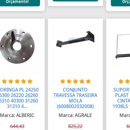
Orçamento!
Orç
ORINGA PL 24250
CONJUNTO
SUPOR
6300 26220 26260
TRAVESSA TRASEIRA
PLAST
6310 40300 31260
MOLA
CINTA
31310 4...
(6008002032008)
1938LS 
Marca: ALBERIC
Marca: AGRALE
Marc
644,43
825,22
6