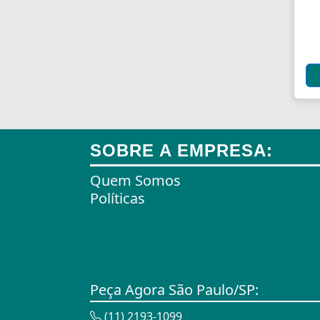
Alças
Alças para Banheiro
Amperímetros
Amplificadores
Andadores
SOBRE A EMPRESA:
Aneis para Microblading
Quem Somos
Anel Segmento
Políticas
Anel de Vedação O-Ring
Anilhas
Anilhas de Marcação
Peça Agora São Paulo/SP:
Antenas
(11) 2193-1099