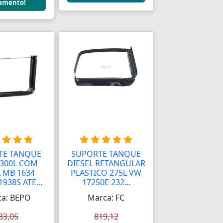
amento!
TE TANQUE
SUPORTE TANQUE
 300L COM
DIESEL RETANGULAR
 MB 1634
PLASTICO 275L VW
1938S ATE...
17250E 232...
a: BEPO
Marca: FC
83,05
819,12