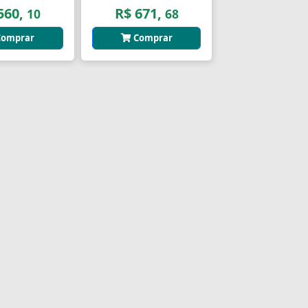
560,
R$ 671,
10
68
omprar
Comprar