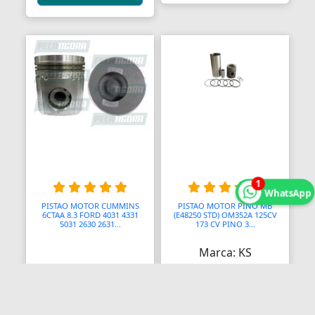
1
WhatsApp
PISTAO MOTOR CUMMINS
PISTAO MOTOR PINO MB
6CTAA 8.3 FORD 4031 4331
(E48250 STD) OM352A 125CV
5031 2630 2631...
173 CV PINO 3...
Marca: KS
✘ Produto
✘ Produto