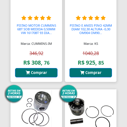
PISTAO MOTOR CUMMINS
PISTAO E ANEIS PINO 42MM
6BT SOB MEDIDA 0,50MM
DIAM 102,30 ALTURA -0,30
VW 16170BT 93 DIA...
OM904 OM90...
Marca: CUMMINS-IM
Marca: KS
346,92
1040,28
R$ 308,
R$ 925,
76
85
Comprar
Comprar