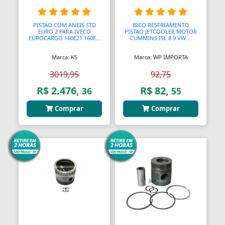
Turbocompressores para automotores
PISTAO COM ANEIS STD
BICO RESFRIAMENTO
EURO 2 PARA IVECO
PISTAO JETCOOLER MOTOR
Vareta nível óleo
EUROCARGO 160E21 160E...
CUMMINS ISL 8.9 VW ...
Vela Aquecedora
Marca: KS
Marca: WP IMPORTA
3019,95
92,75
Velas de Ignição
R$ 2.476,
R$ 82,
36
55
Virabrequim
Comprar
Comprar
Válvula Termostática
Válvula de Retenção e de Alívio
Válvulas
Válvulas Solenoide
Válvulas de Motor
Válvulas e Comando de Válvulas