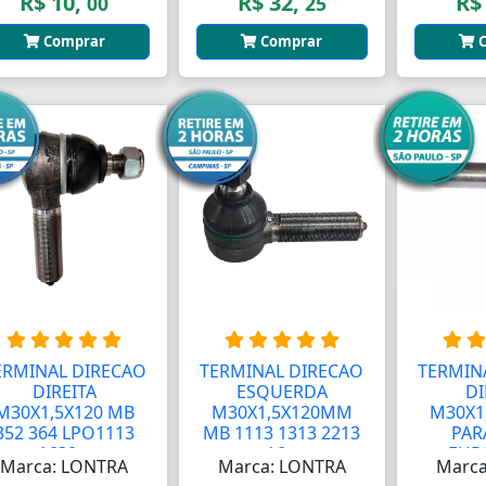
R$ 10,
R$ 32,
R$
00
25
Comprar
Comprar
C
ERMINAL DIRECAO
TERMINAL DIRECAO
TERMIN
DIREITA
ESQUERDA
DI
M30X1,5X120 MB
M30X1,5X120MM
M30X1
352 364 LPO1113
MB 1113 1313 2213
PAR
1630...
16...
EURO
Marca: LONTRA
Marca: LONTRA
Marca