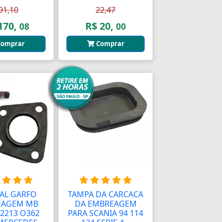
91,10
22,47
170,
R$ 20,
08
00
omprar
Comprar
AL GARFO
TAMPA DA CARCACA
EAGEM MB
DA EMBREAGEM
 2213 O362
PARA SCANIA 94 114