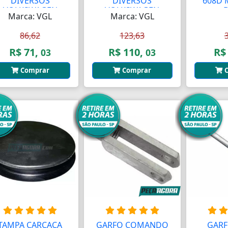
DIVERSOS
DIVERSOS
608D 
VOLKSWAGEN
VOLKSWAGEN
B
Marca: VGL
Marca: VGL
(L436...
(4245493...
86,62
123,63
R$ 71,
R$ 110,
R$
03
03
Comprar
Comprar
C
TAMPA CARCACA
GARFO COMANDO
GARF