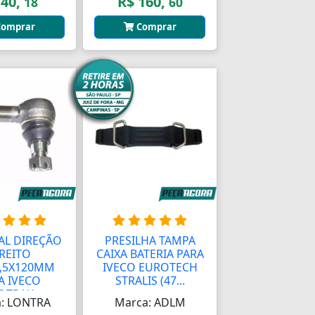
 40,
R$ 160,
18
60
omprar
Comprar
AL DIREÇÃO
PRESILHA TAMPA
REITO
CAIXA BATERIA PARA
,5X120MM
IVECO EUROTECH
A IVECO
STRALIS (47...
TRAK...
: LONTRA
Marca: ADLM