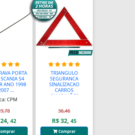
RAVA PORTA
TRIANGULO
SCANIA S4
SEGURANCA
 R ANO 1998
SINALIZACAO
007 ...
CARROS
CAMINHÕES
ca: CPM
(69559000...
29,78
36,46
 24,
R$ 32,
42
45
omprar
Comprar