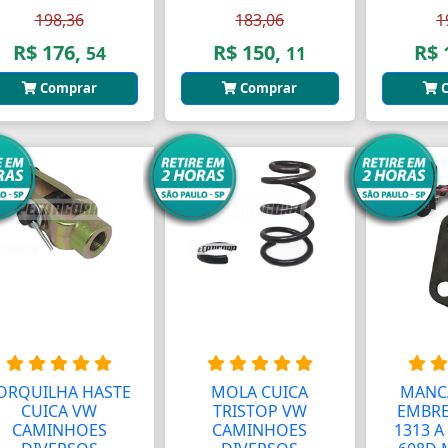
198,36
183,06
1
R$ 176,
R$ 150,
R$ 
54
11
Comprar
Comprar
C
ORQUILHA HASTE
MOLA CUICA
MANC
CUICA VW
TRISTOP VW
EMBR
CAMINHOES
CAMINHOES
1313 A