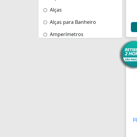
Alças
Alças para Banheiro
Amperímetros
Amplificadores
Andadores
Aneis para Microblading
Anel Segmento
Anel de Vedação O-Ring
Anilhas
Anilhas de Marcação
F
Antenas