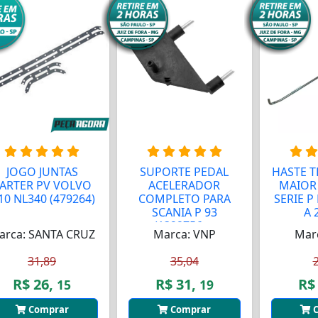
JOGO JUNTAS
SUPORTE PEDAL
HASTE T
ARTER PV VOLVO
ACELERADOR
MAIOR 
10 NL340 (479264)
COMPLETO PARA
SERIE P
SCANIA P 93
A 2
(1322756-...
arca: SANTA CRUZ
Marca: VNP
Mar
31,89
35,04
R$ 26,
R$ 31,
R$
15
19
Comprar
Comprar
C