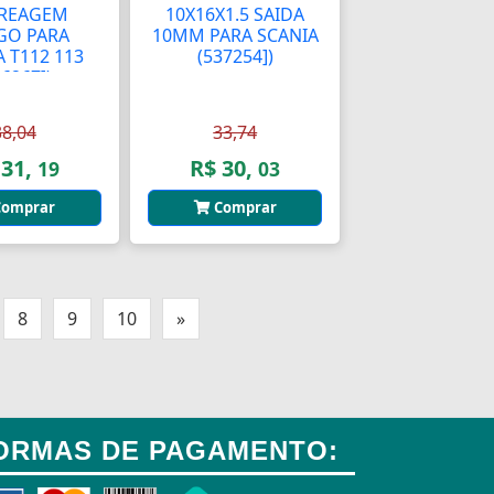
REAGEM
10X16X1.5 SAIDA
GO PARA
10MM PARA SCANIA
 T112 113
(537254])
26267])
38,04
33,74
 31,
R$ 30,
19
03
omprar
Comprar
8
9
10
»
ORMAS DE PAGAMENTO: