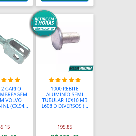
 2 GARFO
1000 REBITE
EMBREAGEM
ALUMINIO SEMI
MM VOLVO
TUBULAR 10X10 MB
NL (CX.94...
L608 D DIVERSOS (...
45,15
195,85