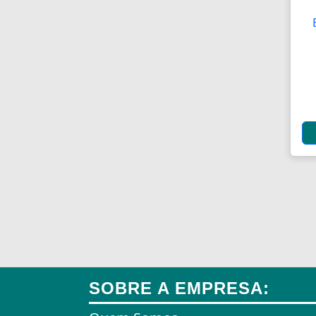
Aplicadores de Brincos
Apoio de Cabeças
Apoios de Braço
Apoios para Pés
Apontadores
Aquecedores
Aquecedores
Aquecedores para Dutos de
Ar
Arames
Arcos
SOBRE A EMPRESA:
Areia