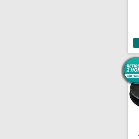
Antenas
Antenas de TV
Anéis
Anéis
Anéis
Anéis Adaptadores
Anéis de Retenção
Aparelhos Autónomos
Aparelhos de Choque
Aparelhos de Osmoses
Reversa