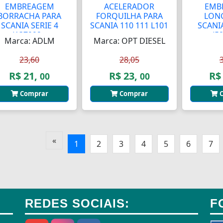
EMBREAGEM
ACELERADOR
EMB
BORRACHA PARA
FORQUILHA PARA
LON
SCANIA SERIE 4
SCANIA 110 111 L101
SCANIA
(137992...
...
(5
Marca: ADLM
Marca: OPT DIESEL
23,60
28,05
R$ 21,
R$ 23,
R$
00
00
Comprar
Comprar
C
«
1
2
3
4
5
6
7
REDES SOCIAIS:
F