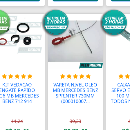
KIT VEDACAO
VARETA NIVEL OLEO
CAIXA
ENGATE RAPIDO
MB MERCEDES BENZ
SERVO 
G6 MB MERCEDES
SPRINTER 730MM
100 
BENZ 712 914
(000010007...
TODOS N 
1215C...
11,24
39,33