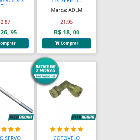
MERCEDES
124 SERIE 4...
EN...
Marca: ADLM
32,87
21,95
 26,
R$ 18,
95
00
omprar
Comprar
O SERVO
COTOVELO