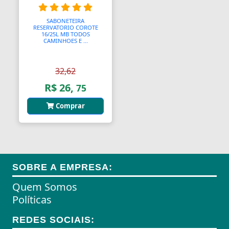
Almofadas
SABONETEIRA
RESERVATORIO COROTE
16/25L MB TODOS
Almofadas
CAMINHOES E ...
Almofadas Térmicas
32,62
Almofadas para Carimbos
R$ 26,
75
Alças
Comprar
Alças
Alças para Banheiro
Amperímetros
SOBRE A EMPRESA:
Amplificadores
Quem Somos
Políticas
Andadores
REDES SOCIAIS:
Aneis para Microblading