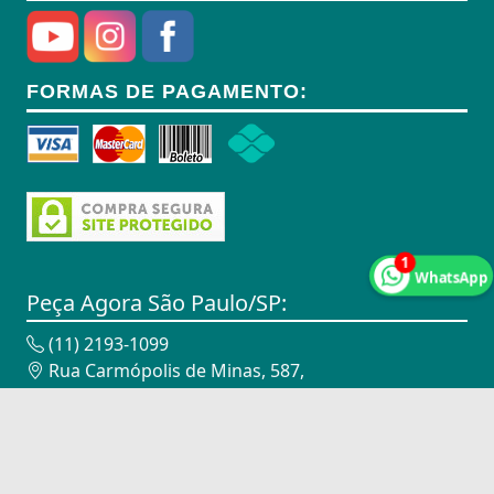
Anel Segmento
Anel de Vedação O-Ring
FORMAS DE PAGAMENTO:
Anilhas
Anilhas de Marcação
Antenas
Antenas
1
WhatsApp
Antenas de TV
Peça Agora São Paulo/SP:
Anéis
(11) 2193-1099
Rua Carmópolis de Minas, 587,
Anéis
Vila Maria - São Paulo/SP - 02116-010
CNPJ: 18.947.338/0002-00
Anéis
Peça Agora Campinas/SP:
Anéis Adaptadores