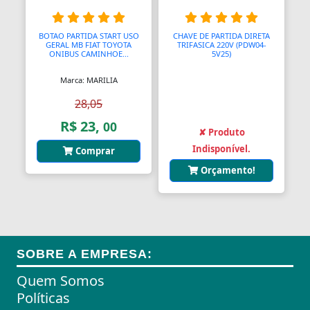
Almofadas
BOTAO PARTIDA START USO
CHAVE DE PARTIDA DIRETA
GERAL MB FIAT TOYOTA
TRIFASICA 220V (PDW04-
Almofadas
ONIBUS CAMINHOE...
5V25)
Marca: MARILIA
Almofadas Térmicas
28,05
Almofadas para Carimbos
R$ 23,
00
✘ Produto
Alças
Indisponível.
Comprar
Alças
Orçamento!
Alças para Banheiro
Amperímetros
Amplificadores
SOBRE A EMPRESA:
Andadores
Quem Somos
Políticas
Aneis para Microblading