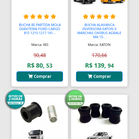
Bendix de Partida
Bicicletários
BUCHA BI-PARTIDA MOLA
BUCHA ALAVANCA
DIANTEIRA FORD CARGO
INVERSORA EATON 6
Bicos Unidades Injetoras
815 1215 1217 141...
MARCHAS ONIBUS AGRALE
MA 15...
Bicos de Mamadeira
Marca: REI
Marca: EATON
90,48
170,66
Bicos de Pato
R$ 80,
R$ 139,
53
94
Bielas
Comprar
Comprar
Bielas
Bieletas
Bigornas
Biscoitinhos de Bebês
Bloco Completo