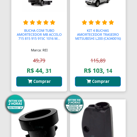
Blocos de Concreto
Blocos Ópticos
Blocágens
BUCHA COM TUBO
KIT 4 BUCHAS
AMORTECEDOR MB ACCELO
AMORTECEDOR TRASEIRO
715 815 915 915C 1016 M...
MITSUBISHI L200 (CA340016)
Bobina Compressor
Marca: REI
Bobinadeiras
49,79
115,89
Bobinas
R$ 44,
R$ 103,
31
14
Bobinas De Ignição
Comprar
Comprar
Bobinas Impulsoras
Bobinas de Ignição
Bobinas para Máquinas
Bocais