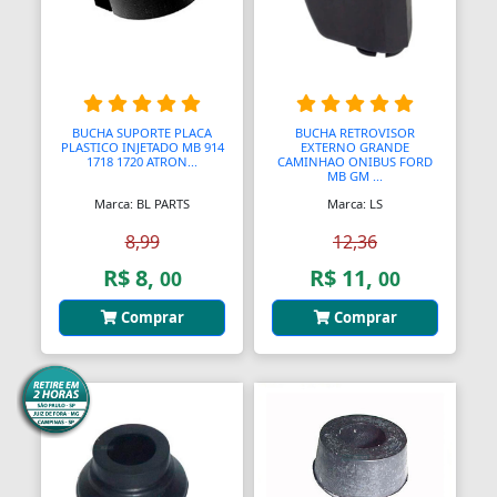
Bolas para Engates
Bolas para Rolamentos
Bolhas
BUCHA SUPORTE PLACA
BUCHA RETROVISOR
Bolsas
PLASTICO INJETADO MB 914
EXTERNO GRANDE
1718 1720 ATRON...
CAMINHAO ONIBUS FORD
MB GM ...
Bolsas de Viagem
Marca: BL PARTS
Marca: LS
Bolsas para Ferramentas
8,99
12,36
Bomba Depressor
R$ 8,
R$ 11,
00
00
Bomba de Óleo
Comprar
Comprar
Bomba para Garrafão
Bombas
Bombas
Bombas Hidráulicas