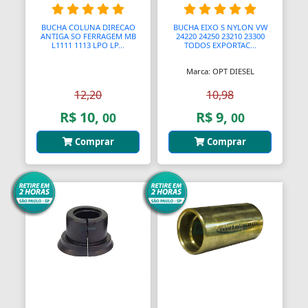
Balanças Comerciais
BUCHA COLUNA DIRECAO
BUCHA EIXO S NYLON VW
ANTIGA SO FERRAGEM MB
24220 24250 23210 23300
L1111 1113 LPO LP...
TODOS EXPORTAC...
Balanços
Marca: OPT DIESEL
Balcões
12,20
10,98
Bancos
R$ 10,
R$ 9,
00
00
Bancos
Comprar
Comprar
Bancos de Jardim
Bandejas
Banjo
Barra De Torção
Barra Estabilizadora
Barra Haste Reação