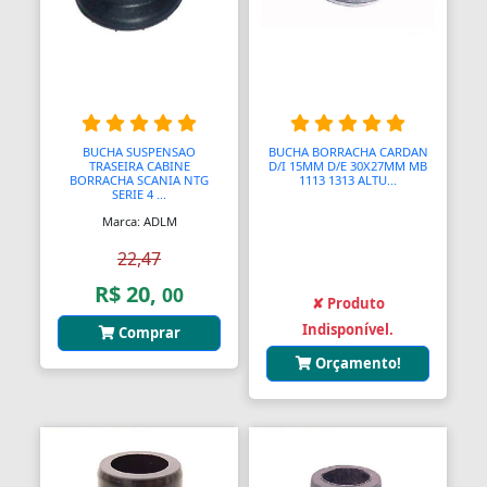
Bombas Injetoras
Bombas Submersas
Bombas de Ar Manuais
BUCHA SUSPENSAO
BUCHA BORRACHA CARDAN
TRASEIRA CABINE
D/I 15MM D/E 30X27MM MB
Bombas de Vácuo
BORRACHA SCANIA NTG
1113 1313 ALTU...
SERIE 4 ...
Bonecos e Figuras de Ação
Marca: ADLM
22,47
Bongos
R$ 20,
00
Borboletas
✘ Produto
Indisponível.
Comprar
Botijões de Gás
Orçamento!
Botão Teto Solar
Botão Vidro Elétrico
Botãos de Espejos Laterais