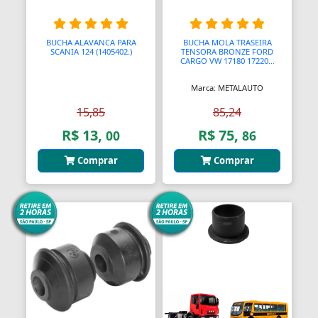
Barras
BUCHA ALAVANCA PARA
BUCHA MOLA TRASEIRA
Barras Antipânico
SCANIA 124 (1405402.)
TENSORA BRONZE FORD
CARGO VW 17180 17220...
Barras Axiais
Marca: METALAUTO
Barras LED
15,85
85,24
R$ 13,
R$ 75,
00
86
Barras Roscadas
Comprar
Comprar
Barras de Ling
Bases
Bases Faciais
Bases para Cadeiras
Batedeiras
Batedores