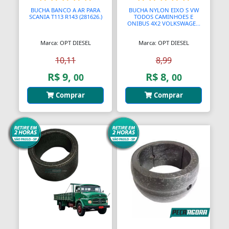
Assento Sanitário
BUCHA BANCO A AR PARA
BUCHA NYLON EIXO S VW
SCANIA T113 R143 (281626.)
TODOS CAMINHOES E
Assentos de Banheiras
ONIBUS 4X2 VOLKSWAGE...
Marca: OPT DIESEL
Marca: OPT DIESEL
Automodelismo
10,11
8,99
Automáticas
R$ 9,
R$ 8,
00
00
Automóveis
Comprar
Comprar
Aventais
Aviões
Bagageiros Gradeados
Balancins
Balancins
Balanças
Balanças