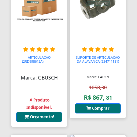
Anel Segmento
Anel de Vedação O-Ring
Anilhas
Anilhas de Marcação
ARTICULACAO
SUPORTE DE ARTICULACAO
Antenas
(2RD998613A)
AAAAAA
DA ALAVANCA (2S4711181)
Antenas
Marca: GBUSCH
Marca: EATON
Antenas de TV
1058,30
Anéis
R$ 867,
81
✘ Produto
Anéis
Indisponível.
Comprar
Orçamento!
Anéis
Anéis Adaptadores