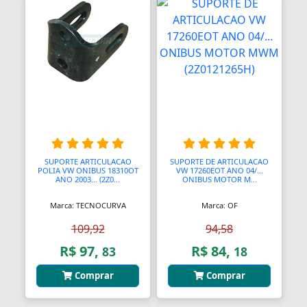
Anéis de Retenção
Aparelhos Autónomos
Aparelhos de Choque
Aparelhos de Osmoses Reversa
Aplicadores de Brincos
Apoio de Cabeças
SUPORTE ARTICULACAO
SUPORTE DE ARTICULACAO
POLIA VW ONIBUS 18310OT
VW 17260EOT ANO 04/...
Apoios de Braço
ANO 2003... (2Z0...
ONIBUS MOTOR M...
Marca: TECNOCURVA
Marca: OF
Apoios para Pés
109,92
94,58
Apontadores
R$ 97,
R$ 84,
83
18
Aquecedores
Comprar
Comprar
Aquecedores