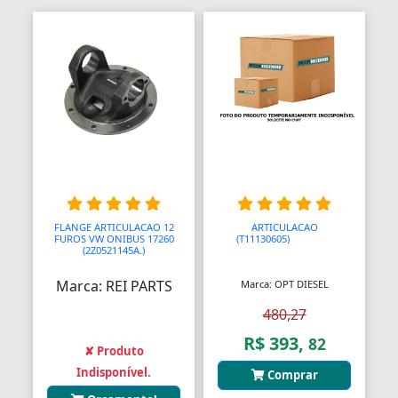
Aquecedores para Dutos de Ar
Arames
Arcos
Areia
Ares Comprimidos
Armas de Propulsão
Armações
FLANGE ARTICULACAO 12
ARTICULACAO
FUROS VW ONIBUS 17260
(T11130605)
AAAAAAA
(2Z0521145A.)
Aros
Marca: REI PARTS
Marca: OPT DIESEL
Aros
480,27
Arrastes
R$ 393,
82
✘ Produto
Arruelas
Indisponível.
Comprar