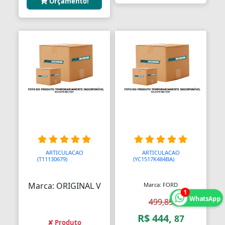
Orçamento!
Assento Sanitário
Assentos de Banheiras
Automodelismo
Automáticas
Automóveis
Aventais
Aviões
Bagageiros Gradeados
ARTICULACAO
ARTICULACAO
(T11130679)
AAAAAAA
(YC1517K484BA)
AAAA
Balancins
Balancins
Marca: ORIGINAL V
Marca: FORD
1
WhatsApp
499,85
Balanças
R$ 444,
87
✘ Produto
Balanças