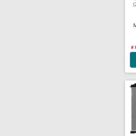
(
Antenas
Antenas de TV
Anéis
Anéis
✘ 
Anéis
Anéis Adaptadores
Anéis de Retenção
Aparelhos Autónomos
Aparelhos de Choque
Aparelhos de Osmoses
Reversa