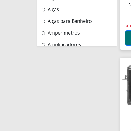
Alças
Alças para Banheiro
✘ 
Amperímetros
Amplificadores
Andadores
Aneis para Microblading
Anel Segmento
Anel de Vedação O-Ring
Anilhas
Anilhas de Marcação
Antenas