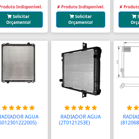
Produto Indisponível.
✘ Produto Indisponível.
✘ Produto
Solicitar
Solicitar
Orçamento!
Orçamento!
Orç
RADIADOR AGUA
RADIADOR AGUA
RADIA
6012301222005)
A
(2T0121253E)
AAAA
(812068