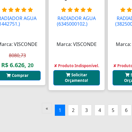
RADIADOR AGUA
RADIADOR AGUA
RADIA
1442751.)
AAAAAA
(6345000102.)
AAA
(38250
Marca: VISCONDE
Marca: VISCONDE
Marca:
8080,73
R$ 6.626,
20
✘ Produto Indisponível.
✘ Produto
Solicitar
Comprar
Orçamento!
Orç
«
1
2
3
4
5
6