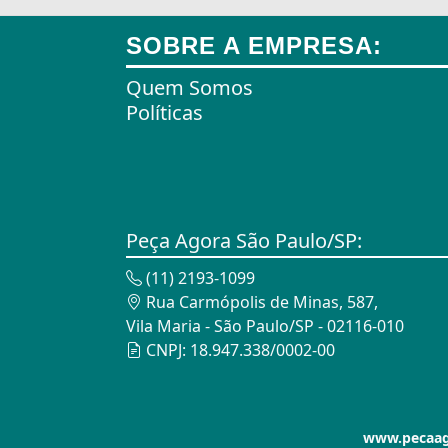
Ares Comprimidos
SOBRE A EMPRESA:
Armas de Propulsão
Quem Somos
Armações
Políticas
Aros
Aros
Arrastes
Peça Agora São Paulo/SP:
Arruelas
(11) 2193-1099
Assento Sanitário
Rua Carmópolis de Minas, 587,
Vila Maria - São Paulo/SP - 02116-010
Assentos de Banheiras
CNPJ: 18.947.338/0002-00
Automodelismo
Automáticas
www.pecaago