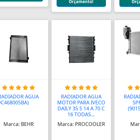
Orçamento!
Orç
RADIADOR AGUA
RADIADOR AGUA
RADIA
DC468005BA)
AAAA
MOTOR PARA IVECO
SP
DAILY 35 S 14 A 70 C
(901
16 TODAS...
Marca: BEHR
Marca: PROCOOLER
Mar