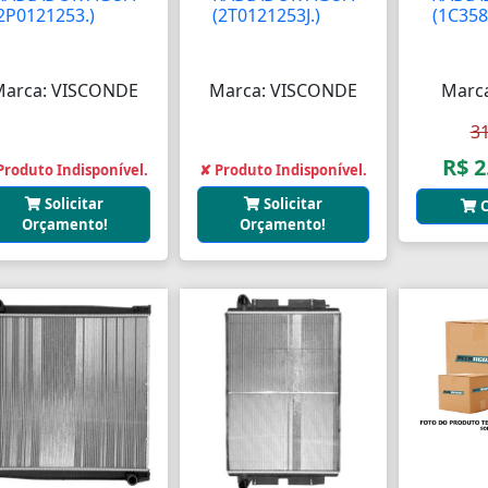
2P0121253.)
AAAA
(2T0121253J.)
AAA
(1C358
Marca: VISCONDE
Marca: VISCONDE
Marc
3
R$ 2
Produto Indisponível.
✘ Produto Indisponível.
Solicitar
Solicitar
C
Orçamento!
Orçamento!