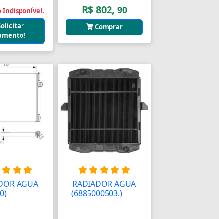
R$ 802,
90
 Indisponível.
Solicitar
Comprar
amento!
DOR AGUA
RADIADOR AGUA
0)
AAAAAAA
(6885000503.)
AAA