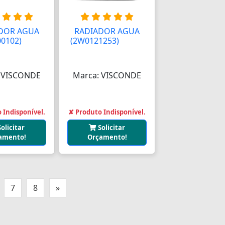
DOR AGUA
RADIADOR AGUA
00102)
AAAA
(2W0121253)
AAAAA
 VISCONDE
Marca: VISCONDE
 Indisponível.
✘ Produto Indisponível.
Solicitar
Solicitar
amento!
Orçamento!
7
8
»