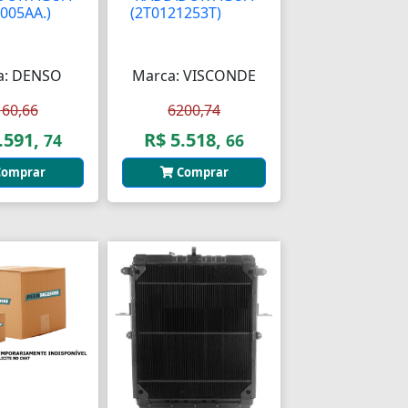
005AA.)
AA
(2T0121253T)
AAAA
a: DENSO
Marca: VISCONDE
160,66
6200,74
.591,
R$ 5.518,
74
66
omprar
Comprar