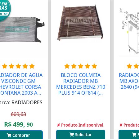
ADIADOR DE AGUA
BLOCO COLMEIA
RADIAD
VISCONDE GM
RADIADOR MB
MB AXOR
HEVROLET CORSA
MERCEDES BENZ 710
2640 (9
ONTANA 2003 A...
PLUS 914 OF814 (...
rca: RADIADORES
609,63
R$ 499,
90
✘ Produto Indisponível.
✘ Produto
Solicitar
Comprar