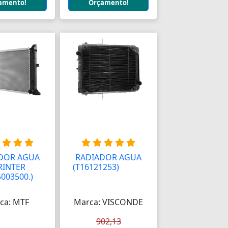
amento!
Orçamento!
DOR AGUA
RADIADOR AGUA
RINTER
(T16121253)
AAAAA
5003500.)
ca: MTF
Marca: VISCONDE
902,13