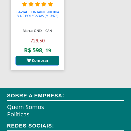
Almofadas
GAVIAO FONTAINE 2000104
3 1/2 POLEGADAS (ML3474)
Almofadas
Marca: ONIX - CAN
Almofadas Térmicas
729,50
Almofadas para Carimbos
R$ 598,
19
Alças
Comprar
Alças
Alças para Banheiro
Amperímetros
SOBRE A EMPRESA:
Amplificadores
Quem Somos
Políticas
Andadores
REDES SOCIAIS:
Aneis para Microblading