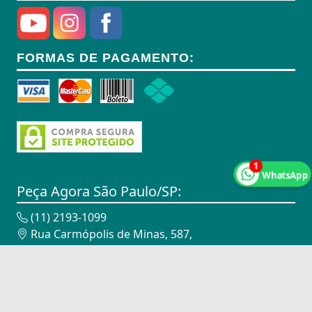
Anel Segmento
Anel de Vedação O-Ring
FORMAS DE PAGAMENTO:
Anilhas
Anilhas de Marcação
Antenas
Antenas
1
WhatsApp
Antenas de TV
Peça Agora São Paulo/SP:
Anéis
(11) 2193-1099
Rua Carmópolis de Minas, 587,
Anéis
Vila Maria - São Paulo/SP - 02116-010
CNPJ: 18.947.338/0002-00
Anéis
Peça Agora Campinas/SP:
Anéis Adaptadores