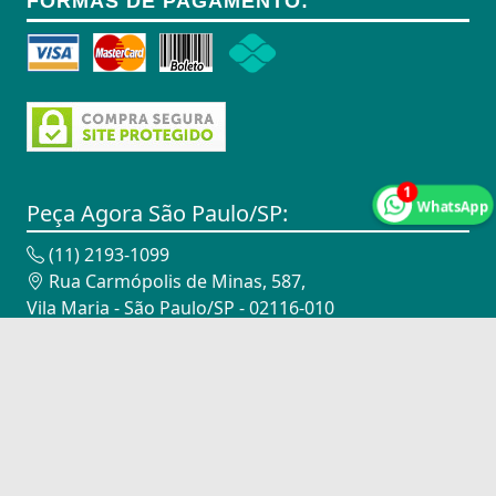
FORMAS DE PAGAMENTO:
1
WhatsApp
Peça Agora São Paulo/SP:
(11) 2193-1099
Rua Carmópolis de Minas, 587,
Vila Maria - São Paulo/SP - 02116-010
CNPJ: 18.947.338/0002-00
Peça Agora Campinas/SP:
(19) 3282-5656
Rua Batista Raffi, 405,
Jardim Aparecida - Campinas/SP - 13068-601