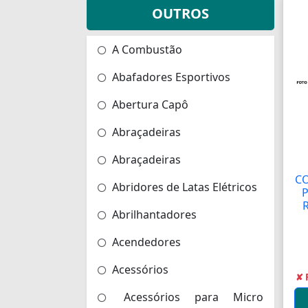
OUTROS
A Combustão
Abafadores Esportivos
Abertura Capô
Abraçadeiras
Abraçadeiras
C
Abridores de Latas Elétricos
P
R
Abrilhantadores
Acendedores
Acessórios
✘ 
Acessórios para Micro