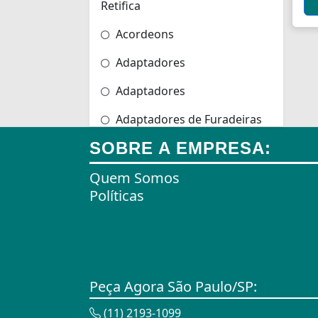
Retifica
Acordeons
Adaptadores
Adaptadores
Adaptadores de Furadeiras
SOBRE A EMPRESA:
Adaptadores de Scanners
Quem Somos
Adaptadores de Tomadas
Políticas
Adaptadores e Gateways
Agulhas
Agulhas de Bordar
Peça Agora São Paulo/SP:
Airbag
(11) 2193-1099