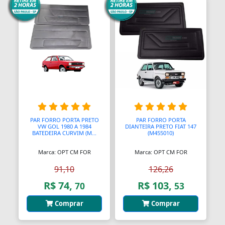
Almofadas
Almofadas
Almofadas Térmicas
Almofadas para Carimbos
Alças
Alças
PAR FORRO PORTA PRETO
PAR FORRO PORTA
VW GOL 1980 A 1984
DIANTEIRA PRETO FIAT 147
BATEDEIRA CURVIM (M...
(M455010)
Alças para Banheiro
Marca: OPT CM FOR
Marca: OPT CM FOR
Amperímetros
91,10
126,26
Amplificadores
R$ 74,
R$ 103,
70
53
Andadores
Comprar
Comprar
Aneis para Microblading