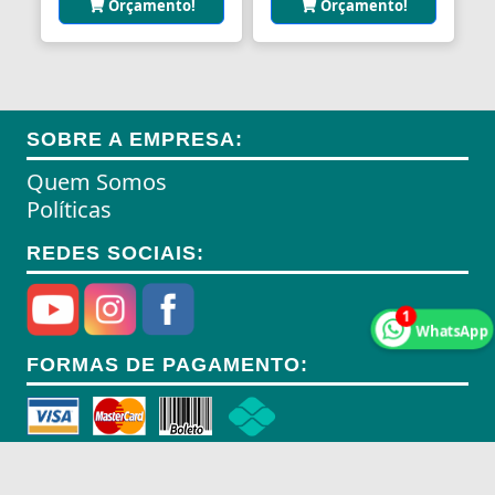
Orçamento!
Orçamento!
Anéis de Retenção
Aparelhos Autónomos
Aparelhos de Choque
SOBRE A EMPRESA:
Aparelhos de Osmoses Reversa
Quem Somos
Aplicadores de Brincos
Políticas
Apoio de Cabeças
REDES SOCIAIS:
Apoios de Braço
1
WhatsApp
Apoios para Pés
FORMAS DE PAGAMENTO:
Apontadores
Aquecedores
Aquecedores