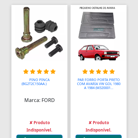
Anel Segmento
Anel de Vedação O-Ring
Anilhas
Anilhas de Marcação
Antenas
Antenas
PINO PINCA
PAR FORRO PORTA PRETO
Antenas de TV
(BG2T2C150AA.)
AAAAA
COM AVARIA VW GOL 1980
A 1984 (M320001...
Anéis
Marca: FORD
Anéis
Anéis
✘ Produto
✘ Produto
Indisponível.
Indisponível.
Anéis Adaptadores