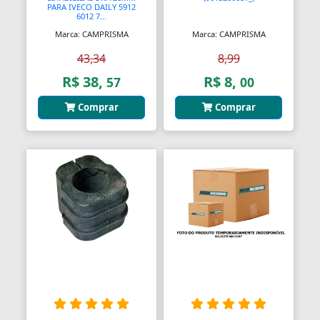
Assento Sanitário
PARA IVECO DAILY 5912
6012 7...
Assentos de Banheiras
Marca: CAMPRISMA
Marca: CAMPRISMA
43,34
8,99
Automodelismo
R$ 38,
R$ 8,
57
00
Automáticas
Comprar
Comprar
Automóveis
Aventais
Aviões
Bagageiros Gradeados
Balancins
Balancins
Balanças
Balanças