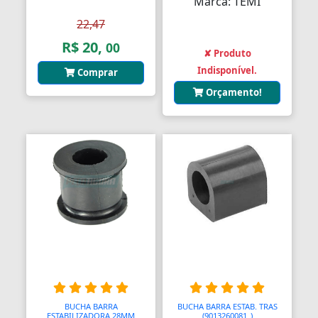
Marca: TEMI
Aquecedores para Dutos de Ar
22,47
Arames
R$ 20,
00
✘ Produto
Arcos
Indisponível.
Comprar
Orçamento!
Areia
Ares Comprimidos
Armas de Propulsão
Armações
Aros
Aros
Arrastes
Arruelas
BUCHA BARRA
BUCHA BARRA ESTAB. TRAS
ESTABILIZADORA 28MM
(9013260081_)