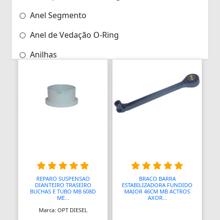
Anel Segmento
Anel de Vedação O-Ring
Anilhas
Anilhas de Marcação
Antenas
Antenas
Antenas de TV
Anéis
Anéis
REPARO SUSPENSAO
BRACO BARRA
DIANTEIRO TRASEIRO
ESTABILIZADORA FUNDIDO
Anéis
BUCHAS E TUBO MB 608D
MAIOR 46CM MB ACTROS
ME...
AXOR...
Marca: OPT DIESEL
Anéis Adaptadores