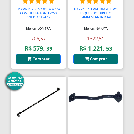
Assento Sanitário
BARRA DIRECAO 945MM VW
BARRA LATERAL DIANTEIRO
Assentos de Banheiras
CONSTELLATION 17250
ESQUERDO DIREITO
19320 19370 24250...
1054MM SCANIA R 440...
Automodelismo
Marca: LONTRA
Marca: NAKATA
Automáticas
706,57
1372,51
R$ 579,
R$ 1.221,
39
53
Automóveis
Comprar
Comprar
Aventais
Aviões
Bagageiros Gradeados
Balancins
Balancins
Balanças
Balanças