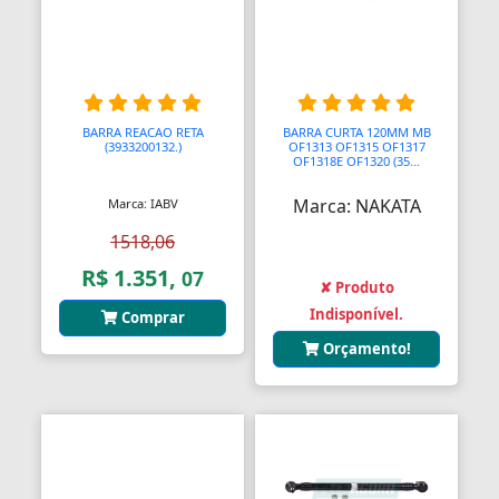
Bendix de Partida
Bicicletários
Bicos Unidades Injetoras
BARRA REACAO RETA
BARRA CURTA 120MM MB
(3933200132.)
OF1313 OF1315 OF1317
Bicos de Mamadeira
OF1318E OF1320 (35...
Bicos de Pato
Marca: NAKATA
Marca: IABV
1518,06
Bielas
R$ 1.351,
07
✘ Produto
Bielas
Indisponível.
Comprar
Bieletas
Orçamento!
Bigornas
Biscoitinhos de Bebês
Bloco Completo