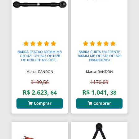
Blocos de Concreto
Blocos Ópticos
Blocágens
Bobina Compressor
BARRA REACAO 600MM MB
BARRA CURTA EM FRENTE
Bobinadeiras
OH1421 OH1623 OH1628
706MM MB OF1618 OF1620
OH1630 OH1635 OH1...
(3844606705)
Bobinas
Marca: RANDON
Marca: RANDON
Bobinas De Ignição
3199,56
1170,09
Bobinas Impulsoras
R$ 2.623,
R$ 1.041,
64
38
Bobinas de Ignição
Comprar
Comprar
Bobinas para Máquinas
Bocais