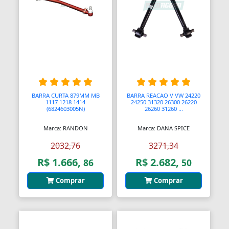
Bolas para Engates
Bolas para Rolamentos
Bolhas
Bolsas
Bolsas de Viagem
BARRA CURTA 879MM MB
BARRA REACAO V VW 24220
1117 1218 1414
24250 31320 26300 26220
Bolsas para Ferramentas
(6824603005N)
26260 31260 ...
Bomba Depressor
Marca: RANDON
Marca: DANA SPICE
2032,76
3271,34
Bomba de Óleo
R$ 1.666,
R$ 2.682,
86
50
Bomba para Garrafão
Comprar
Comprar
Bombas
Bombas
Bombas Hidráulicas