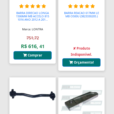
Balanças Comerciais
BARRA DIRECAO LONGA
BARRA REACAO 617MM LE
1506MM MB ACCELO 815
MB O500U (3823330205.)
Balanços
1016 ANO 2012 A 201...
Marca: LONTRA
Balcões
751,72
Bancos
R$ 616,
41
✘ Produto
Bancos
Indisponível.
Comprar
Bancos de Jardim
Orçamento!
Bandejas
Banjo
Barra De Torção
Barra Estabilizadora
Barra Haste Reação