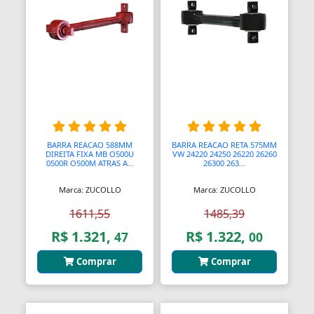
Bombas Injetoras
Bombas Submersas
Bombas de Ar Manuais
Bombas de Vácuo
Bonecos e Figuras de Ação
BARRA REACAO 588MM
BARRA REACAO RETA 575MM
DIREITA FIXA MB O500U
VW 24220 24250 26220 26260
0500R O500M ATRAS A...
26300 263...
Bongos
Marca: ZUCOLLO
Marca: ZUCOLLO
Borboletas
1611,55
1485,39
Botijões de Gás
R$ 1.321,
R$ 1.322,
47
00
Botão Teto Solar
Comprar
Comprar
Botão Vidro Elétrico
Botãos de Espejos Laterais