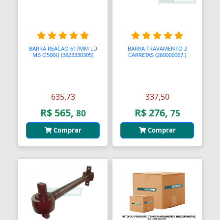
Barras
Barras Antipânico
BARRA REACAO 617MM LD
BARRA TRAVAMENTO 2
Barras Axiais
MB O500U (3823330305)
CARRETAS (260000067.)
Barras LED
Barras Roscadas
635,73
337,50
R$ 565,
R$ 276,
80
75
Barras de Ling
Comprar
Comprar
Bases
Bases Faciais
Bases para Cadeiras
Batedeiras
Batedores