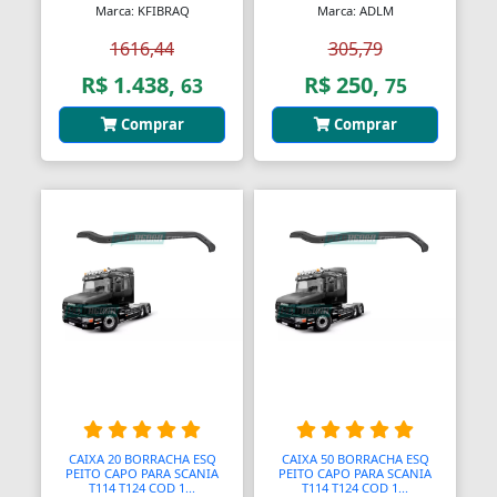
Marca: KFIBRAQ
Marca: ADLM
Barras
1616,44
305,79
Barras Antipânico
R$ 1.438,
R$ 250,
63
75
Barras Axiais
Comprar
Comprar
Barras LED
Barras Roscadas
Barras de Ling
Bases
Bases Faciais
Bases para Cadeiras
Batedeiras
CAIXA 20 BORRACHA ESQ
CAIXA 50 BORRACHA ESQ
PEITO CAPO PARA SCANIA
PEITO CAPO PARA SCANIA
Batedores
T114 T124 COD 1...
T114 T124 COD 1...