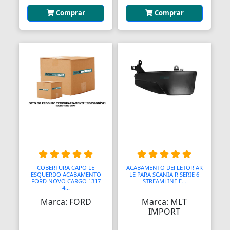
Assento Sanitário
Comprar
Comprar
Assentos de Banheiras
Automodelismo
Automáticas
Automóveis
Aventais
Aviões
Bagageiros Gradeados
Balancins
COBERTURA CAPO LE
ACABAMENTO DEFLETOR AR
ESQUERDO ACABAMENTO
LE PARA SCANIA R SERIE 6
FORD NOVO CARGO 1317
STREAMLINE E...
Balancins
4...
Marca: FORD
Marca: MLT
Balanças
IMPORT
Balanças