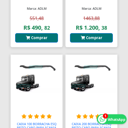
Bendix de Partida
Marca: ADLM
Marca: ADLM
Bicicletários
551,48
1463,88
R$ 490,
R$ 1.200,
82
38
Bicos Unidades Injetoras
Comprar
Comprar
Bicos de Mamadeira
Bicos de Pato
Bielas
Bielas
Bieletas
Bigornas
Biscoitinhos de Bebês
1
WhatsApp
Bloco Completo
CAIXA 100 BORRACHA ESQ
CAIXA 200 BORRACHA ESQ
PEITO CAPO PARA SCANIA
PEITO CAPO PARA SCANIA