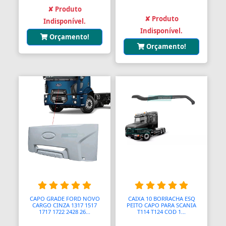
✘ Produto
✘ Produto
Balanças Comerciais
Indisponível.
Indisponível.
Orçamento!
Balanços
Orçamento!
Balcões
Bancos
Bancos
Bancos de Jardim
Bandejas
Banjo
Barra De Torção
CAPO GRADE FORD NOVO
CAIXA 10 BORRACHA ESQ
Barra Estabilizadora
CARGO CINZA 1317 1517
PEITO CAPO PARA SCANIA
1717 1722 2428 26...
T114 T124 COD 1...
Barra Haste Reação