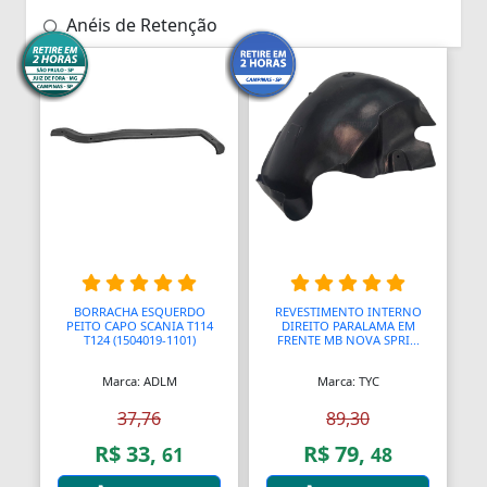
Anéis de Retenção
Aparelhos Autónomos
Aparelhos de Choque
Aparelhos de Osmoses Reversa
Aplicadores de Brincos
Apoio de Cabeças
Apoios de Braço
BORRACHA ESQUERDO
REVESTIMENTO INTERNO
PEITO CAPO SCANIA T114
DIREITO PARALAMA EM
Apoios para Pés
T124 (1504019-1101)
FRENTE MB NOVA SPRI...
Apontadores
Marca: ADLM
Marca: TYC
Aquecedores
37,76
89,30
R$ 33,
R$ 79,
61
48
Aquecedores