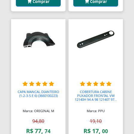
Comprar
Comprar
Aquecedores para Dutos de Ar
Arames
Arcos
Areia
Ares Comprimidos
Armas de Propulsão
Armações
Aros
CAPA MANCAL DIANTEIRO
COBERTURA CABINE
(1-2-3-5 E 6) (3660100223)
PUXADOR FRONTAL VW
Aros
12140H 94 A 98 12140T 97...
Marca: ORIGINAL M
Marca: PPU
Arrastes
94,80
19,10
Arruelas
R$ 77,
R$ 17,
74
00